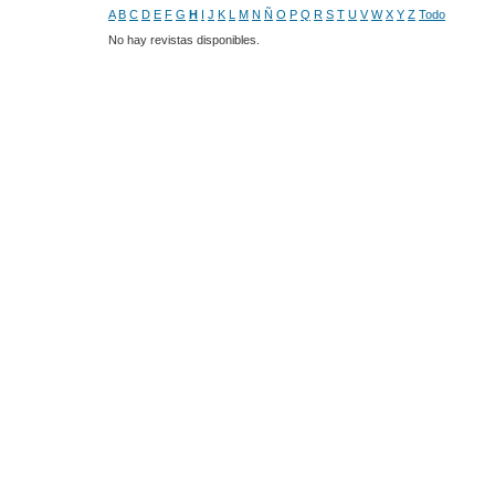
A
B
C
D
E
F
G
H
I
J
K
L
M
N
Ñ
O
P
Q
R
S
T
U
V
W
X
Y
Z
Todo
No hay revistas disponibles.