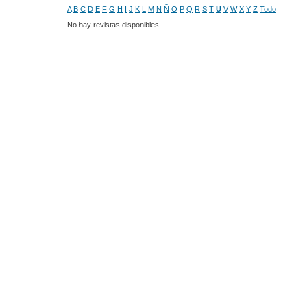
A
B
C
D
E
F
G
H
I
J
K
L
M
N
Ñ
O
P
Q
R
S
T
U
V
W
X
Y
Z
Todo
No hay revistas disponibles.