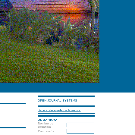
OPEN JOURNAL SYSTEMS
Servicio de ayuda de la revista
USUARIO/A
Nombre de
usuario/a
Contraseña