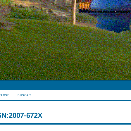
RARSE
BUSCAR
SSN:2007-672X