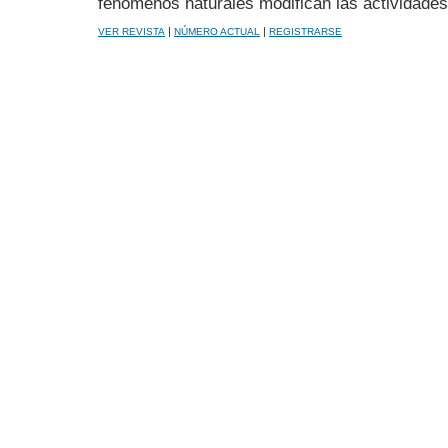
fenómenos naturales modifican las actividade
|
|
VER REVISTA
NÚMERO ACTUAL
REGISTRARSE