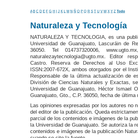
A
B
C
D
E
F
G
H
I
J
K
L
M
N
Ñ
O
P
Q
R
S
T
U
V
W
X
Y
Z
Todo
Naturaleza y Tecnología
NATURALEZA Y TECNOLOGIA, es una publicac
Universidad de Guanajuato, Lascuráin de Re
36050. Tel 014737320006, www.ugto.mx, 
naturalezaytecnologia@ugto.mx. Editor re
Castro. Reserva de Derechos al Uso Excl
ISSN:2007-672X, ambos otorgados por el Insti
Responsable de la última actualización de e
División de Ciencias Naturales y Exactas, s
Universidad de Guanajuato, Héctor Ismael Olm
Guanajuato, Gto., C.P. 36050, fecha de última 
Las opiniones expresadas por los autores no n
del editor de la publicación. Queda estrictamen
parcial de los contenidos e imágenes de la pub
la Universidad de Guanajuato. Se autoriza la r
contenidos e imágenes de la publicación Natur
cuando se cite la fuente.