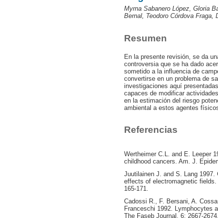
Myrna Sabanero López, Gloria B
Bernal, Teodoro Córdova Fraga, 
Resumen
En la presente revisión, se da un
controversia que se ha dado acerc
sometido a la influencia de camp
convertirse en un problema de sa
investigaciones aquí presentada
capaces de modificar actividades
en la estimación del riesgo poten
ambiental a estos agentes físico
Referencias
Wertheimer C.L. and E. Leeper 197
childhood cancers. Am. J. Epidem
Juutilainen J. and S. Lang 1997.
effects of electromagnetic fields
165-171.
Cadossi R., F. Bersani, A. Cossar
Franceschi 1992. Lymphocytes a
The Faseb Journal. 6: 2667-2674