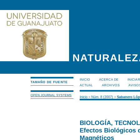
NATURALEZ
INICIO
ACERCA DE
INICIA
TAMAÑO DE FUENTE
ACTUAL
ARCHIVOS
AVISO
OPEN JOURNAL SYSTEMS
Inicio
>
Núm. 8 (2007)
>
Sabanero Lóp
BIOLOGÍA, TECNOL
Efectos Biológicos
Magnéticos