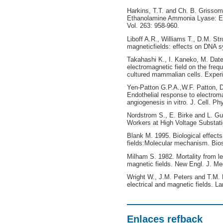
Harkins, T.T. and Ch. B. Grissom
Ethanolamine Ammonia Lyase: E
Vol. 263: 958-960.
Liboff A.R., Williams T., D.M. St
magneticfields: effects on DNA s
Takahashi K., I. Kaneko, M. Date
electromagnetic field on the freq
cultured mammalian cells. Experi
Yen-Patton G.P.A.,W.F. Patton, 
Endothelial response to electroma
angiogenesis in vitro. J. Cell. Ph
Nordstrom S., E. Birke and L. 
Workers at High Voltage Substati
Blank M. 1995. Biological effect
fields:Molecular mechanism. Bio
Milham S. 1982. Mortality from l
magnetic fields. New Engl. J. Me
Wright W., J.M. Peters and T.M.
electrical and magnetic fields. L
Enlaces refback