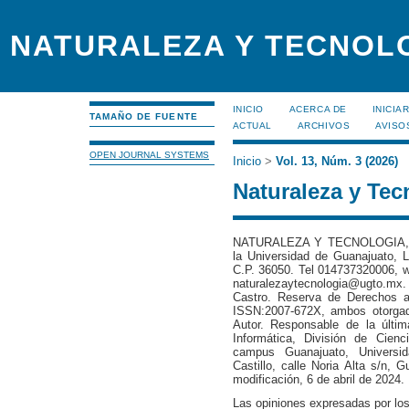
NATURALEZA Y TECNOL
INICIO
ACERCA DE
INICIA
TAMAÑO DE FUENTE
ACTUAL
ARCHIVOS
AVISO
OPEN JOURNAL SYSTEMS
Inicio
>
Vol. 13, Núm. 3 (2026)
Naturaleza y Tec
NATURALEZA Y TECNOLOGIA, es 
la Universidad de Guanajuato, 
C.P. 36050. Tel 014737320006, 
naturalezaytecnologia@ugto.mx.
Castro. Reserva de Derechos a
ISSN:2007-672X, ambos otorgado
Autor. Responsable de la últi
Informática, División de Cien
campus Guanajuato, Universi
Castillo, calle Noria Alta s/n, 
modificación, 6 de abril de 2024.
Las opiniones expresadas por los