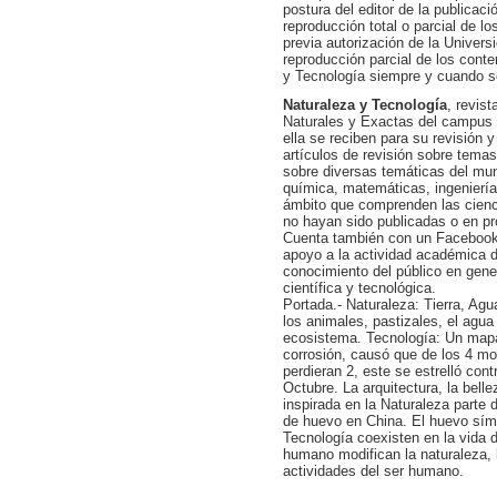
postura del editor de la publicac
reproducción total o parcial de l
previa autorización de la Univers
reproducción parcial de los cont
y Tecnología siempre y cuando se
Naturaleza y Tecnología
, revist
Naturales y Exactas del campus 
ella se reciben para su revisión y 
artículos de revisión sobre tema
sobre diversas temáticas del mun
química, matemáticas, ingeniería,
ámbito que comprenden las cienci
no hayan sido publicadas o en pr
Cuenta también con un Facebook 
apoyo a la actividad académica d
conocimiento del público en gene
científica y tecnológica.
Portada.- Naturaleza: Tierra, Agua
los animales, pastizales, el agua 
ecosistema. Tecnología: Un mapa
corrosión, causó que de los 4 mot
perdieran 2, este se estrelló con
Octubre. La arquitectura, la bel
inspirada en la Naturaleza parte 
de huevo en China. El huevo sím
Tecnología coexisten en la vida 
humano modifican la naturaleza, 
actividades del ser humano.