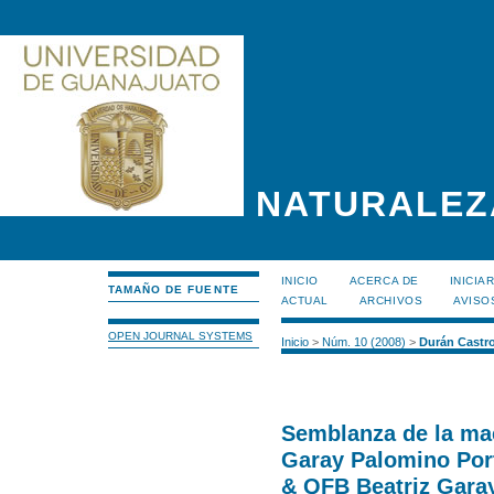
NATURALEZ
INICIO
ACERCA DE
INICIA
TAMAÑO DE FUENTE
ACTUAL
ARCHIVOS
AVISO
OPEN JOURNAL SYSTEMS
Inicio
>
Núm. 10 (2008)
>
Durán Castr
Semblanza de la ma
Garay Palomino Port
& QFB Beatriz Gara