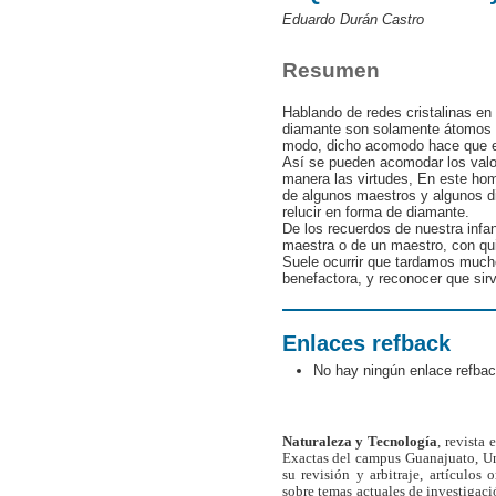
Eduardo Durán Castro
Resumen
Hablando de redes cristalinas en 
diamante son solamente átomos 
modo, dicho acomodo hace que el g
Así se pueden acomodar los valor
manera las virtudes, En este hom
de algunos maestros y algunos d
relucir en forma de diamante.
De los recuerdos de nuestra infa
maestra o de un maestro, con qu
Suele ocurrir que tardamos mucho
benefactora, y reconocer que sirv
Enlaces refback
No hay ningún enlace refbac
Naturaleza y Tecnología
, revista
Exactas del campus Guanajuato, Un
su revisión y arbitraje, artículos 
sobre temas actuales de investigaci