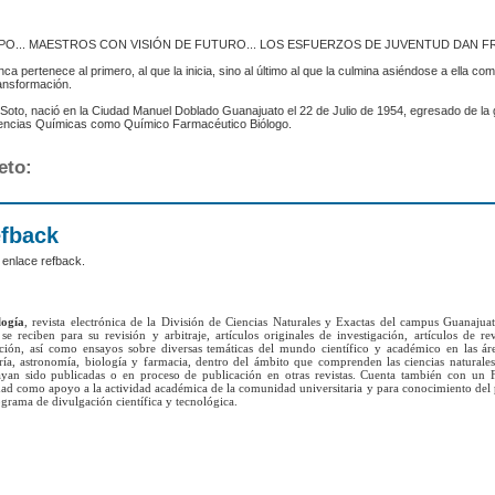
MPO... MAESTROS CON VISIÓN DE FUTURO... LOS ESFUERZOS DE JUVENTUD DAN F
nca pertenece al primero, al que la inicia, sino al último al que la culmina asiéndose a ella co
ransformación.
 Soto, nació en la Ciudad Manuel Doblado Guanajuato el 22 de Julio de 1954, egresado de la
iencias Químicas como Químico Farmacéutico Biólogo.
eto:
efback
 enlace refback.
logía
, revista electrónica de la División de Ciencias Naturales y Exactas del campus Guanajua
se reciben para su revisión y arbitraje, artículos originales de investigación, artículos de re
ación, así como ensayos sobre diversas temáticas del mundo científico y académico en las ár
ría, astronomía, biología y farmacia, dentro del ámbito que comprenden las ciencias naturales
yan sido publicadas o en proceso de publicación en otras revistas. Cuenta también con un 
lidad como apoyo a la actividad académica de la comunidad universitaria y para conocimiento del
grama de divulgación científica y tecnológica.