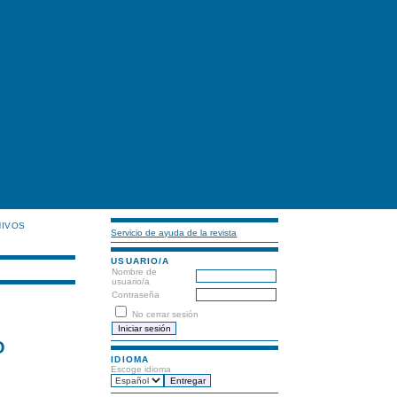
HIVOS
Servicio de ayuda de la revista
USUARIO/A
Nombre de
usuario/a
Contraseña
No cerrar sesión
O
IDIOMA
Escoge idioma