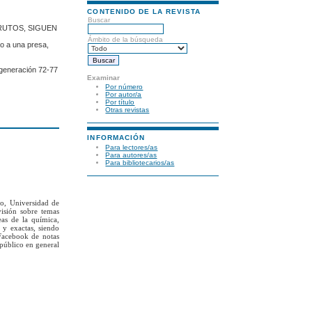
CONTENIDO DE LA REVISTA
Buscar
RUTOS, SIGUEN
Ámbito de la búsqueda
mo a una presa,
 generación 72-77
Examinar
Por número
Por autor/a
Por título
Otras revistas
INFORMACIÓN
Para lectores/as
Para autores/as
Para bibliotecarios/as
to, Universidad de
visión sobre temas
eas de la química,
 y exactas, siendo
Facebook de notas
 público en general