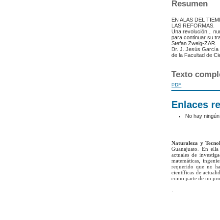
Resumen
EN ALAS DEL TIE
LAS REFORMAS.
Una revolución... nu
para continuar su t
Stefan Zweig-ZAR.
Dr. J. Jesús García
de la Facultad de C
Texto compl
PDF
Enlaces r
No hay ningún
Naturaleza y Tecno
Guanajuato. En ella 
actuales de investig
matemáticas, ingenie
requerido que no ha
científicas de actua
como parte de un pro
.