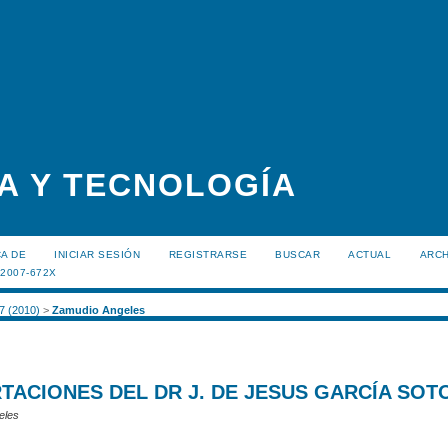
A Y TECNOLOGÍA
A DE
INICIAR SESIÓN
REGISTRARSE
BUSCAR
ACTUAL
ARC
:2007-672X
 7 (2010)
>
Zamudio Angeles
TACIONES DEL DR J. DE JESUS GARCÍA SOT
eles