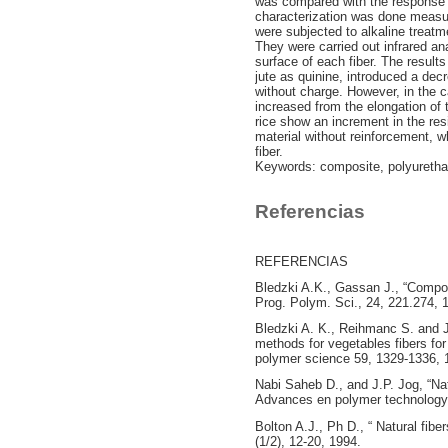
was compared with the response 
characterization was done measur
were subjected to alkaline treat
They were carried out infrared an
surface of each fiber. The result
jute as quinine, introduced a dec
without charge. However, in the ca
increased from the elongation of 
rice show an increment in the re
material without reinforcement, wh
fiber.
Keywords: composite, polyurethane
Referencias
REFERENCIAS
Bledzki A.K., Gassan J., “Composi
Prog. Polym. Sci., 24, 221.274, 
Bledzki A. K., Reihmanc S. and J
methods for vegetables fibers for 
polymer science 59, 1329-1336, 
Nabi Saheb D., and J.P. Jog, “Nat
Advances en polymer technology,
Bolton A.J., Ph D., “ Natural fibe
(1/2), 12-20, 1994.