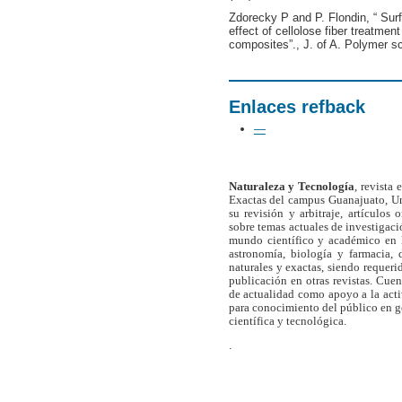
Zdorecky P and P. Flondin, “ Surfa
effect of cellolose fiber treatmen
composites”., J. of A. Polymer s
Enlaces refback
—
Naturaleza y Tecnología
, revista
Exactas del campus Guanajuato, Un
su revisión y arbitraje, artículos 
sobre temas actuales de investigaci
mundo científico y académico en l
astronomía, biología y farmacia,
naturales y exactas, siendo requer
publicación en otras revistas. Cue
de actualidad como apoyo a la act
para conocimiento del público en 
científica y tecnológica.
.