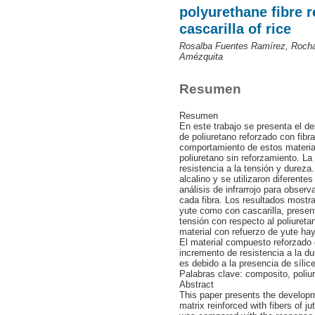
polyurethane fibre r
cascarilla of rice
Rosalba Fuentes Ramírez, Roch
Amézquita
Resumen
Resumen
En este trabajo se presenta el d
de poliuretano reforzado con fibra
comportamiento de estos materia
poliuretano sin reforzamiento. La
resistencia a la tensión y dureza
alcalino y se utilizaron diferent
análisis de infrarrojo para observ
cada fibra. Los resultados mostra
yute como con cascarilla, presen
tensión con respecto al poliureta
material con refuerzo de yute hay
El material compuesto reforzado 
incremento de resistencia a la du
es debido a la presencia de sílice
Palabras clave: composito, poliur
Abstract
This paper presents the developm
matrix reinforced with fibers of j