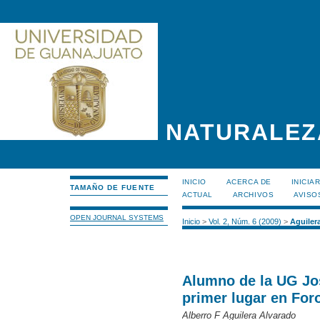
NATURALEZ
INICIO
ACERCA DE
INICIA
TAMAÑO DE FUENTE
ACTUAL
ARCHIVOS
AVISO
OPEN JOURNAL SYSTEMS
Inicio
>
Vol. 2, Núm. 6 (2009)
>
Aguiler
Alumno de la UG Jo
primer lugar en For
Alberro F Aguilera Alvarado