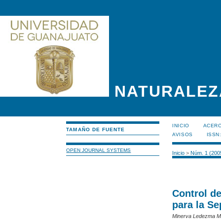
NATURALEZ
INICIO
ACERC
TAMAÑO DE FUENTE
AVISOS
ISSN
OPEN JOURNAL SYSTEMS
Inicio
>
Núm. 1 (200
Control d
para la S
Minerva Ledezma Ma