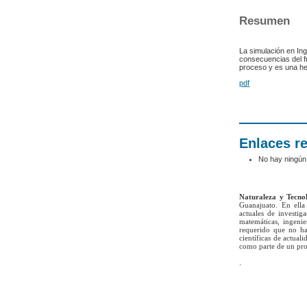
Resumen
La simulación en Ing
consecuencias del fr
proceso y es una he
pdf
Enlaces r
No hay ningún
Naturaleza y Tecno
Guanajuato. En ella 
actuales de investig
matemáticas, ingenie
requerido que no ha
científicas de actua
como parte de un pro
.