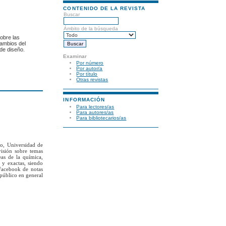
CONTENIDO DE LA REVISTA
Buscar
Ámbito de la búsqueda
sobre las
cambios del
de diseño.
Examinar
Por número
Por autor/a
Por título
Otras revistas
INFORMACIÓN
Para lectores/as
Para autores/as
Para bibliotecarios/as
to, Universidad de
visión sobre temas
eas de la química,
 y exactas, siendo
Facebook de notas
 público en general