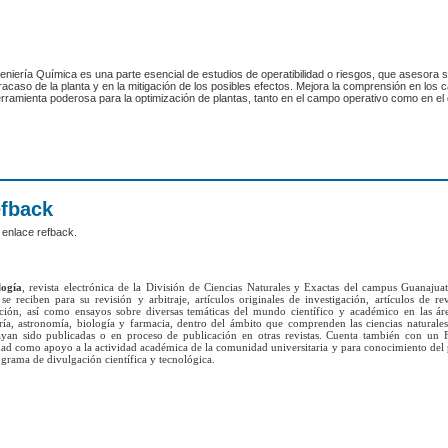
eniería Química es una parte esencial de estudios de operatibilidad o riesgos, que asesora 
acaso de la planta y en la mitigación de los posibles efectos. Mejora la comprensión en los 
rramienta poderosa para la optimización de plantas, tanto en el campo operativo como en el 
efback
 enlace refback.
logía
, revista electrónica de la División de Ciencias Naturales y Exactas del campus Guanajua
se reciben para su revisión y arbitraje, artículos originales de investigación, artículos de re
ación, así como ensayos sobre diversas temáticas del mundo científico y académico en las ár
ría, astronomía, biología y farmacia, dentro del ámbito que comprenden las ciencias naturales
yan sido publicadas o en proceso de publicación en otras revistas. Cuenta también con un 
lidad como apoyo a la actividad académica de la comunidad universitaria y para conocimiento del
grama de divulgación científica y tecnológica.