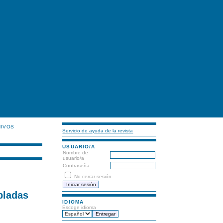
HIVOS
Servicio de ayuda de la revista
USUARIO/A
Nombre de
usuario/a
Contraseña
No cerrar sesión
pladas
IDIOMA
Escoge idioma