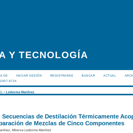
A Y TECNOLOGÍA
A DE
INICIAR SESIÓN
REGISTRARSE
BUSCAR
ACTUAL
ARC
:2007-672X
5)
>
Ledezma Martínez
e Secuencias de Destilación Térmicamente Aco
eparación de Mezclas de Cinco Componentes
rtínez, Minerva Ledezma Martínez