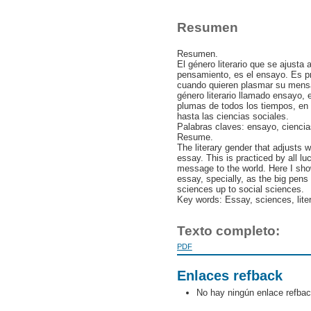
Resumen
Resumen.
El género literario que se ajusta 
pensamiento, es el ensayo. Es pr
cuando quieren plasmar su mensa
género literario llamado ensayo,
plumas de todos los tiempos, en 
hasta las ciencias sociales.
Palabras claves: ensayo, ciencias
Resume.
The literary gender that adjusts w
essay. This is practiced by all l
message to the world. Here I show
essay, specially, as the big pens 
sciences up to social sciences.
Key words: Essay, sciences, lite
Texto completo:
PDF
Enlaces refback
No hay ningún enlace refbac