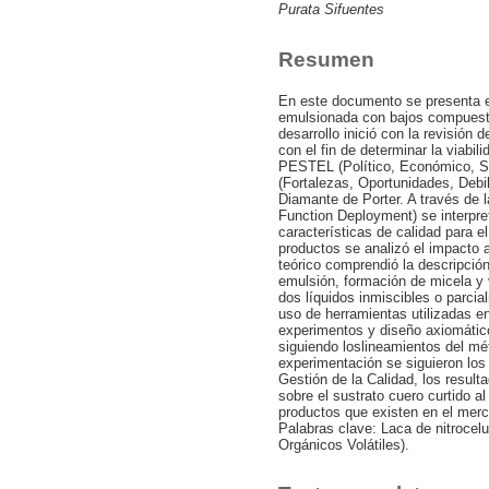
Purata Sifuentes
Resumen
En este documento se presenta el
emulsionada con bajos compuesto
desarrollo inició con la revisión d
con el fin de determinar la viabi
PESTEL (Político, Económico, So
(Fortalezas, Oportunidades, Debi
Diamante de Porter. A través de 
Function Deployment) se interpret
características de calidad para el
productos se analizó el impacto 
teórico comprendió la descripció
emulsión, formación de micela y 
dos líquidos inmiscibles o parcia
uso de herramientas utilizadas 
experimentos y diseño axiomático
siguiendo loslineamientos del mét
experimentación se siguieron los
Gestión de la Calidad, los resul
sobre el sustrato cuero curtido a
productos que existen en el mer
Palabras clave: Laca de nitroce
Orgánicos Volátiles).