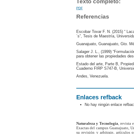
Texto completo:
PDF
Referencias
Escobar Tovar F. N. (2015) “ La
´s”, Tesis de Maestría, Universid
Guanajuato, Guanajuato, Gto. Mé
Salager J. L., (1999) “Formulaci
para obtener las propiedades de
Estado del arte, Parte B, Propie
Cuaderno FIRP S747-B, Universi
Andes, Venezuela.
Enlaces refback
No hay ningún enlace refbac
Naturaleza y Tecnología
, revista
Exactas del campus Guanajuato, Un
su revisión y arbitraje, artículos 