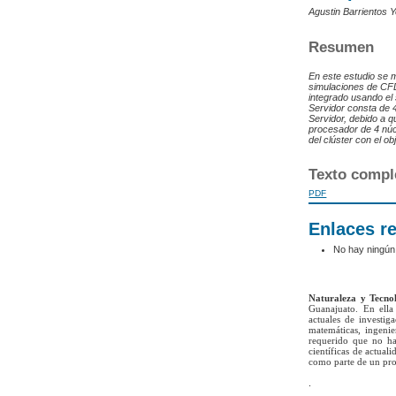
Agustin Barrientos Y
Resumen
En este estudio se m
simulaciones de CFD
integrado usando el
Servidor consta de 
Servidor, debido a q
procesador de 4 nú
del clúster con el 
Texto compl
PDF
Enlaces r
No hay ningún
Naturaleza y Tecno
Guanajuato. En ella 
actuales de investig
matemáticas, ingenie
requerido que no ha
científicas de actua
como parte de un pro
.