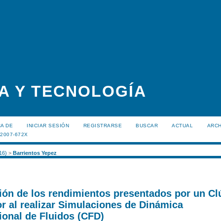
A Y TECNOLOGÍA
A DE
INICIAR SESIÓN
REGISTRARSE
BUSCAR
ACTUAL
ARC
:2007-672X
16)
>
Barrientos Yepez
ón de los rendimientos presentados por un Clú
r al realizar Simulaciones de Dinámica
onal de Fluidos (CFD)