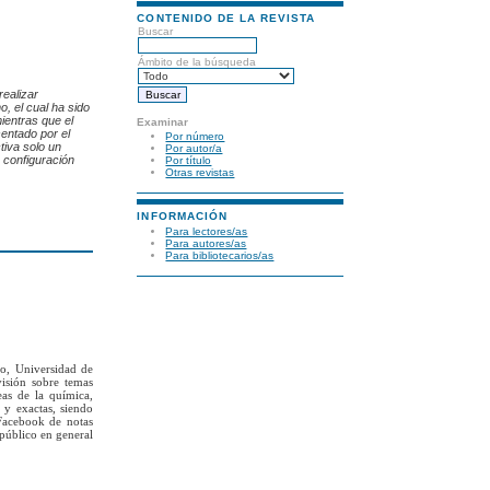
CONTENIDO DE LA REVISTA
Buscar
Ámbito de la búsqueda
realizar
 el cual ha sido
entras que el
Examinar
entado por el
Por número
tiva solo un
Por autor/a
 configuración
Por título
Otras revistas
INFORMACIÓN
Para lectores/as
Para autores/as
Para bibliotecarios/as
to, Universidad de
visión sobre temas
eas de la química,
 y exactas, siendo
Facebook de notas
 público en general