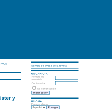
HIVOS
Servicio de ayuda de la revista
USUARIO/A
Nombre de
usuario/a
Contraseña
No cerrar sesión
ster y
IDIOMA
Escoge idioma