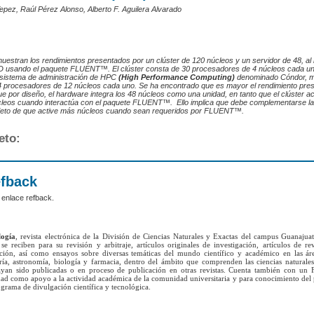
epez, Raúl Pérez Alonso, Alberto F. Aguilera Alvarado
uestran los rendimientos presentados por un clúster de 120 núcleos y un servidor de 48, al 
 usando el paquete FLUENT™. El clúster consta de 30 procesadores de 4 núcleos cada uno,
 sistema de administración de HPC
(High Performance Computing)
denominado Cóndor, mi
4 procesadores de 12 núcleos cada uno. Se ha encontrado que es mayor el rendimiento pres
ue por diseño, el hardware integra los 48 núcleos como una unidad, en tanto que el clúster ac
cleos cuando interactúa con el paquete FLUENT
™
. Ello implica que debe complementarse la
objeto de que active más núcleos cuando sean requeridos por FLUENT™.
eto:
efback
 enlace refback.
logía
, revista electrónica de la División de Ciencias Naturales y Exactas del campus Guanajua
se reciben para su revisión y arbitraje, artículos originales de investigación, artículos de re
ación, así como ensayos sobre diversas temáticas del mundo científico y académico en las ár
ría, astronomía, biología y farmacia, dentro del ámbito que comprenden las ciencias naturales
yan sido publicadas o en proceso de publicación en otras revistas. Cuenta también con un 
lidad como apoyo a la actividad académica de la comunidad universitaria y para conocimiento del
grama de divulgación científica y tecnológica.