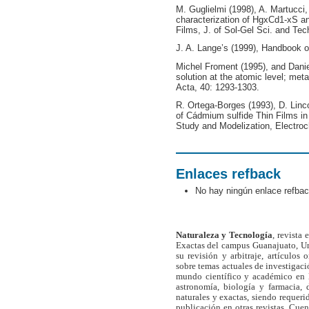
M. Guglielmi (1998), A. Martucci,
characterization of HgxCd1-xS 
Films, J. of Sol-Gel Sci. and Tec
J. A. Lange’s (1999), Handbook o
Michel Froment (1995), and Danie
solution at the atomic level; me
Acta, 40: 1293-1303.
R. Ortega-Borges (1993), D. Lin
of Cádmium sulfide Thin Films in
Study and Modelization, Electro
Enlaces refback
No hay ningún enlace refbac
Naturaleza y Tecnología
, revista
Exactas del campus Guanajuato, Un
su revisión y arbitraje, artículos 
sobre temas actuales de investigaci
mundo científico y académico en l
astronomía, biología y farmacia,
naturales y exactas, siendo requer
publicación en otras revistas. Cue