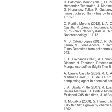
R. Palomino Merino (2013), O. Por
Hernandez Tecorralco, J. Martine
G. Hrenandez Tellez, R. Gutierre
nanostructured Thin Films by In 
13: 1-7.
O. Portillo Moreno (2012), L. A. 
Castilla, M. Zamora Tototzintle, 
of PbS:Ni2+ Nanocrystals in Thin
Nanotechnology 1: 1-12.
M. B. Ortuño López (2013), R. O
Lerma, M. Flores Acosta, R. Ram
Films Deposited from pH-controll
943.
C. D. Lokhande (1998), A. Ennaoui
Diesner, H. Tribursch, Process a
Manganese sulfide (MgS) Thin fil
A. Carrillo Castillo (2014), R. C
Martinez Perez, E. C. de la Cruz
complexing agent in chemical bath
J. A. Dávila Pintle (2007), R. Lo
Rivera Márquez, O. Portillo Moren
Er-doped CdS thin films, J. of A
H. Moualkia (2009), S. Hariech, M.
CdS thin films grown by chemical
1262.