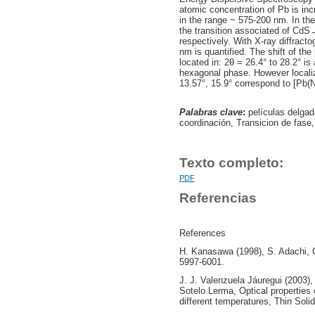
atomic concentration of Pb is inc
in the range ~ 575-200 nm. In the
the transition associated of Cd
respectively. With X-ray diffract
nm is quantified. The shift of th
located in: 2θ = 26.4° to 28.2° is
hexagonal phase. However localiz
13.57°, 15.9° correspond to [Pb
Palabras clave
:
películas delgad
coordinación, Transicion de fase
Texto completo:
PDF
Referencias
References
H. Kanasawa (1998), S. Adachi, O
5997-6001.
J. J. Valenzuela Jáuregui (2003
Sotelo Lerma, Optical properties 
different temperatures, Thin Soli