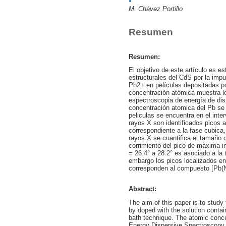
M. Chávez Portillo
Resumen
Resumen:
El objetivo de este artículo es es
estructurales del CdS por la impu
Pb2+ en películas depositadas po
concentración atómica muestra lo
espectroscopia de energía de dis
concentración atomica del Pb se
peliculas se encuentra en el int
rayos X son identificados picos
correspondiente a la fase cubica
rayos X se cuantifica el tamaño 
corrimiento del pico de máxima in
= 26.4° a 28.2° es asociado a la
embargo los picos localizados en
corresponden al compuesto [Pb(
Abstract:
The aim of this paper is to study 
by doped with the solution conta
bath technique. The atomic conc
Energy Dispersive Spectroscopy X