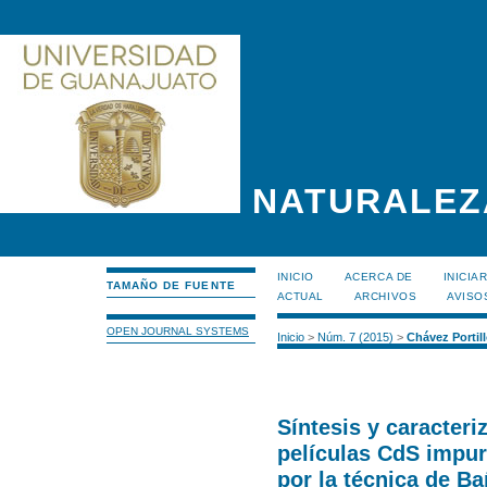
NATURALEZ
INICIO
ACERCA DE
INICIA
TAMAÑO DE FUENTE
ACTUAL
ARCHIVOS
AVISO
OPEN JOURNAL SYSTEMS
Inicio
>
Núm. 7 (2015)
>
Chávez Portil
Síntesis y caracteri
películas CdS impur
por la técnica de B