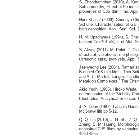
S. Chandramohan (2010), A. Kanji
Sathamoorthy, Effect of Fe-ion im
properties of CdS thin films, App
Hani Khallaf (2009), Guangyu Cha
Schulte, Characterization of Gal
bath deposition, Appl. Surf. Sci.
H. M. Upadhyaya (1994), S. Chan
tailored CdxPb1-xS, J. of Mat. S
S. Aksay (2011), M. Polat, T. Oz
structural, vibrational, morpholog
ultrasonic spray pyrolysis, Appl.
Jaehyeong Lee (2004), Raman sca
B-doped CdS thin films, Thin Soli
and A. E. Martell, Lange's Handbo
Metal-Ion Complexes," The Chemic
Akio Yuchi (1985), Hiroko Wada, 
determination of the Stability Co
Electrodes, Analytical Sciences 1
J. A. Dean (1987), Lange’s Hand
McGraw-Hill) pp 5-12.
Q. Q. Liu (2010), J. H. Shi, Z. Q.
Zhang, S. M. Huang, Morphologica
deposited CdS films by variayin
4360-4365.