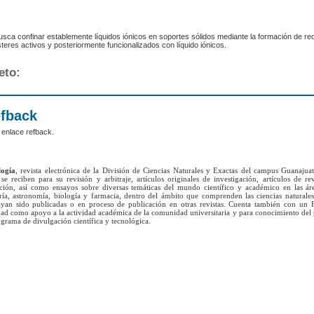
usca confinar establemente líquidos iónicos en soportes sólidos mediante la formación de re
eres activos y posteriormente funcionalizados con líquido iónicos.
eto:
efback
 enlace refback.
logía
, revista electrónica de la División de Ciencias Naturales y Exactas del campus Guanajua
se reciben para su revisión y arbitraje, artículos originales de investigación, artículos de re
ación, así como ensayos sobre diversas temáticas del mundo científico y académico en las ár
ría, astronomía, biología y farmacia, dentro del ámbito que comprenden las ciencias naturales
yan sido publicadas o en proceso de publicación en otras revistas. Cuenta también con un 
lidad como apoyo a la actividad académica de la comunidad universitaria y para conocimiento del
grama de divulgación científica y tecnológica.