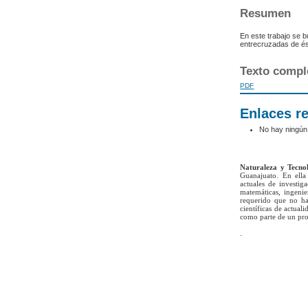
Resumen
En este trabajo se b
entrecruzadas de ést
Texto compl
PDF
Enlaces r
No hay ningún
Naturaleza y Tecno
Guanajuato. En ella 
actuales de investig
matemáticas, ingenie
requerido que no ha
científicas de actua
como parte de un pro
.