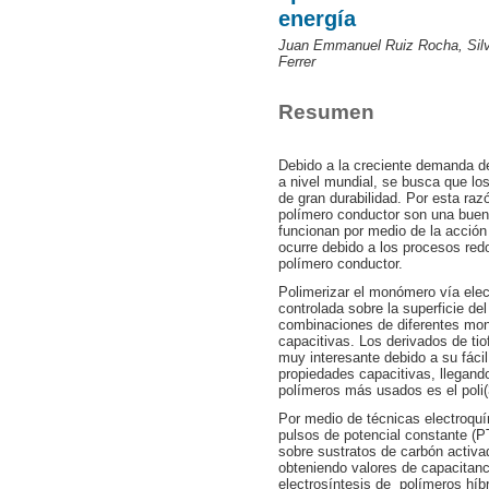
energía
Juan Emmanuel Ruiz Rocha, Silv
Ferrer
Resumen
Debido a la creciente demanda d
a nivel mundial, se busca que lo
de gran durabilidad. Por esta raz
polímero conductor son una buena
funcionan por medio de la acción
ocurre debido a los procesos red
polímero conductor.
Polimerizar el monómero vía ele
controlada sobre la superficie del 
combinaciones de diferentes mo
capacitivas. Los derivados de ti
muy interesante debido a su fácil
propiedades capacitivas, llegand
polímeros más usados es el poli(
Por medio de técnicas electroquí
pulsos de potencial constante (
sobre sustratos de carbón activa
obteniendo valores de capacitanc
electrosíntesis de polímeros híbr