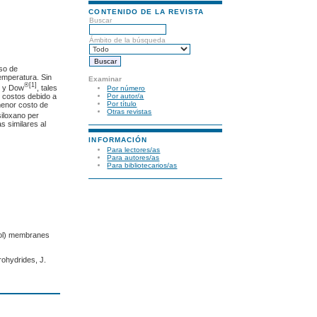
CONTENIDO DE LA REVISTA
Buscar
Ámbito de la búsqueda
uso de
emperatura. Sin
Examinar
®
®
[1]
y Dow
, tales
Por número
s costos debido a
Por autor/a
Por título
menor costo de
Otras revistas
siloxano per
s similares al
INFORMACIÓN
Para lectores/as
Para autores/as
Para bibliotecarios/as
ohol) membranes
rohydrides, J.