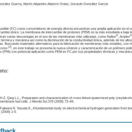
nzález Guerra, Martín Alejandro Alatorre Ordaz, Gerardo González Garcia
stible (FC) como convertidores de energía directa encuentran una amplia aplicación en el 
ambio iónico. La membrana de intercambio de protones (PEM) es la más estudiada a baja t
®
ran varias desventajas en el uso de las membranas más utilizadas, como Nafion
, Aciplex
d térmica y mecánica así como la disminución de la conductividad iónica, además de los alto
as. Buscando materiales alternativos para la fabricación de membranas más estables, con 
[2]
acceso
, en este trabajo se presenta la nueva síntesis y caracterización de un polímero poli
ado (PPA) con potencial aplicación como PEM en FC por sus propiedades térmicas y mecánica
eto:
 H.Z. Qing L.L., Preparation and characterization of cross-linked quaternized poly (vinylalc
membrane fuel cells. J.Membr.Sci.378 (2008) 73–84.
Fujiwara N. Yasuda K., A fundamental study on electrochemical hydrogen generation from bo
 (2008) 1-5.
efback