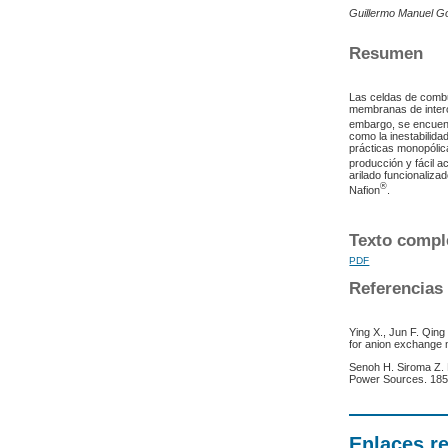
Guillermo Manuel Go
Resumen
Las celdas de combu
membranas de interc
embargo, se encuent
como la inestabilida
prácticas monopólic
producción y fácil 
arilado funcionaliz
®
Nafion
.
Texto compl
PDF
Referencias
Ying X., Jun F. Qing
for anion exchange 
Senoh H. Siroma Z. 
Power Sources. 185
Enlaces r