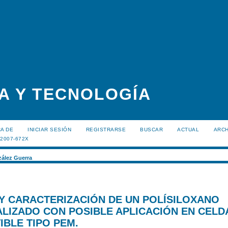
A Y TECNOLOGÍA
A DE
INICIAR SESIÓN
REGISTRARSE
BUSCAR
ACTUAL
ARC
:2007-672X
ález Guerra
 Y CARACTERIZACIÓN DE UN POLÍSILOXANO
LIZADO CON POSIBLE APLICACIÓN EN CELD
BLE TIPO PEM.