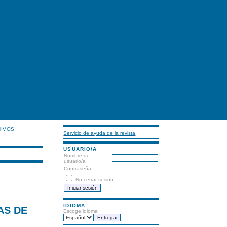
HIVOS
Servicio de ayuda de la revista
USUARIO/A
Nombre de
usuario/a
Contraseña
No cerrar sesión
IDIOMA
AS DE
Escoge idioma