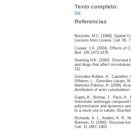
Texto completo:
PDF
Referencias
Beckerle, M.C. (1998). Spatial C
Lessons from Listeria. Cell. 95: 
Cooper, J.A. (2004). Effects of Cy
Biol. 105:1473-1478.
Downing H.K. (2000). Structural ba
and drugs that affect microtubule
111
González-Robles, A., Castañón, 
Villatoro, L., González-Lázaro, 
Martínez-Palomo, A. (2008). Acan
distribution of actin cytoskeleton
Gupta, K., Bishop, J., Peck, A., 
Antimitotic antifungal compound 
polymerization and dynamics and c
to a novel site in tubulin. Bioch
Richards, K. L., Anders, K. R., 
Botstein, D. (2000). Structure-fun
Cell. 11:1887–1903.