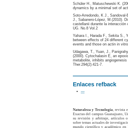
Schüler H., Matuschewski K. (20
dynamics by a minimal set of acti
Soto-Arredondo, K J., Sandoval-
J., Sabanero-López, M.(2010). Di
castellanii durante la interacció
UG. No.8 Vol.2
Yahara I., Harada F., Sekita S., Y
between effects of 24 different cy
events and those on actin in vitro
Udagawa, T., Yuan, J., Panigrahy
(2000). Cytochalasin E, an epoxid
metabolite, inhibits angiogenesi
Ther.294(2):421-7.
Enlaces refback
—
Naturaleza y Tecnología
, revista
Exactas del campus Guanajuato, Un
su revisión y arbitraje, artículos 
sobre temas actuales de investigaci
mundo científico y académico en l