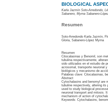
BIOLOGICAL ASPE
Karla Jazmín Soto-Arredondo, Lér
Sabanero, Myrna Sabanero-Lópe
Resumen
Soto-Arredondo Karla Jazmín, Flo
Gloria, Sabanero-López Myrna
Resumen
Citocalasinas y Benomil, son met
tubulina respectivamente, altera
sido utilizados en el estudio de p
acrosomal, transporte neuronal y
biológicos y mecanismo de acción
Palabras clave: Citocalasinas, be
Abstract
Cytochalasins and benomyl are me
tubuline respectively, altering 
used to study biological processes
neuronal transport and mitosis. I
mechanism of action of cytochal
Keywords: Cytochalasins, benomy