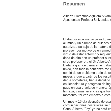
Resumen
Alberto Florentino Aguilera Alva
Apasionado Profesor Universitar
El día doce de marzo pasado, rec
alumna y un alumno de quienes s
autorizara su baja de la materia 
profesor, por motivo de enfermeda
virtud de estar enfermo y requer
darla de alta con un profesor sus
si su profesor era el Dr. Alberto 
Dada la gran cercanía en el traba
unido, con toda la confianza me
confió de un problema serio de s
meses y que a partir de los resu
debía someterse, había decidido s
en licenciatura y posgrado de ing
pues en esa charla de manera rá
firmeza, varias vivencias que tu
momento, tal vez empezó a estar
Un mes y 16 día después de esa q
comunicaciones posteriores se tu
Cano, Alberto “Foy” ya no está en