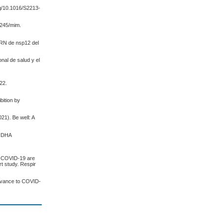
org/10.1016/S2213-
4245/mim.
 ARN de nsp12 del
onal de salud y el
g
22.
bition by
21). Be well: A
d DHA
in COVID-19 are
rt study. Respir
levance to COVID-