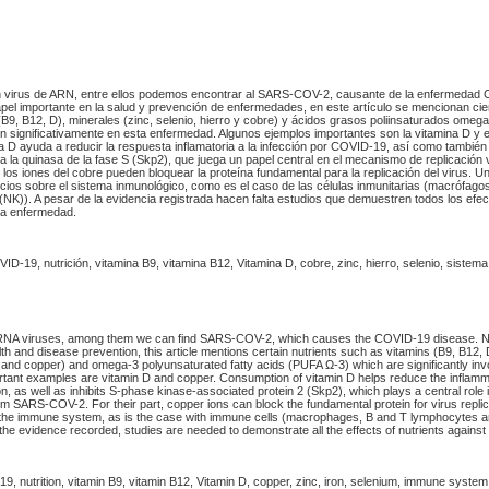
n virus de ARN, entre ellos podemos encontrar al SARS-COV-2, causante de la enfermedad
apel importante en la salud y prevención de enfermedades, en este artículo se mencionan cie
B9, B12, D), minerales (zinc, selenio, hierro y cobre) y ácidos grasos poliinsaturados omeg
en significativamente en esta enfermedad. Algunos ejemplos importantes son la vitamina D y e
D ayuda a reducir la respuesta inflamatoria a la infección por COVID-19, así como también 
a la quinasa de la fase S (Skp2), que juega un papel central en el mecanismo de replicación 
los iones del cobre pueden bloquear la proteína fundamental para la replicación del virus. U
icios sobre el sistema inmunológico, como es el caso de las células inmunitarias (macrófagos,
er (NK)). A pesar de la evidencia registrada hacen falta estudios que demuestren todos los efec
ta enfermedad.
ID-19, nutrición, vitamina B9, vitamina B12, Vitamina D, cobre, zinc, hierro, selenio, sistem
RNA viruses, among them we can find SARS-COV-2, which causes the COVID-19 disease. Nut
alth and disease prevention, this article mentions certain nutrients such as vitamins (B9, B12, 
n and copper) and omega-3 polyunsaturated fatty acids (PUFA Ω-3) which are significantly invo
tant examples are vitamin D and copper. Consumption of vitamin D helps reduce the inflam
n, as well as inhibits S-phase kinase-associated protein 2 (Skp2), which plays a central role i
m SARS-COV-2. For their part, copper ions can block the fundamental protein for virus replica
n the immune system, as is the case with immune cells (macrophages, B and T lymphocytes and
 the evidence recorded, studies are needed to demonstrate all the effects of nutrients against 
, nutrition, vitamin B9, vitamin B12, Vitamin D, copper, zinc, iron, selenium, immune system