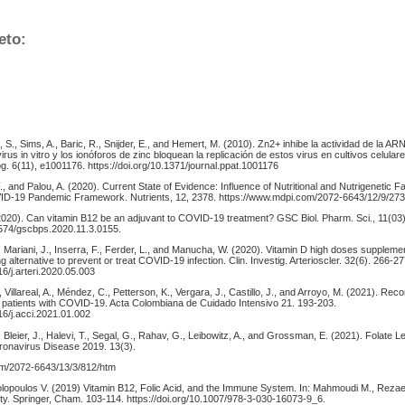
eto:
, S., Sims, A., Baric, R., Snijder, E., and Hemert, M. (2010). Zn2+ inhibe la actividad de la A
irus in vitro y los ionóforos de zinc bloquean la replicación de estos virus en cultivos celulares
g. 6(11), e1001176. https://doi.org/10.1371/journal.ppat.1001176
., and Palou, A. (2020). Current State of Evidence: Influence of Nutritional and Nutrigenetic F
VID-19 Pandemic Framework. Nutrients, 12, 2378. https://www.mdpi.com/2072-6643/12/9/27
020). Can vitamin B12 be an adjuvant to COVID-19 treatment? GSC Biol. Pharm. Sci., 11(03)
30574/gscbps.2020.11.3.0155.
., Mariani, J., Inserra, F., Ferder, L., and Manucha, W. (2020). Vitamin D high doses suppleme
 alternative to prevent or treat COVID-19 infection. Clin. Investig. Arterioscler. 32(6). 266-27
16/j.arteri.2020.05.003
, Villareal, A., Méndez, C., Petterson, K., Vergara, J., Castillo, J., and Arroyo, M. (2021). R
of patients with COVID-19. Acta Colombiana de Cuidado Intensivo 21. 193-203.
016/j.acci.2021.01.002
, Bleier, J., Halevi, T., Segal, G., Rahav, G., Leibowitz, A., and Grossman, E. (2021). Folate L
oronavirus Disease 2019. 13(3).
om/2072-6643/13/3/812/htm
olopoulos V. (2019) Vitamin B12, Folic Acid, and the Immune System. In: Mahmoudi M., Rezae
ity. Springer, Cham. 103-114. https://doi.org/10.1007/978-3-030-16073-9_6.