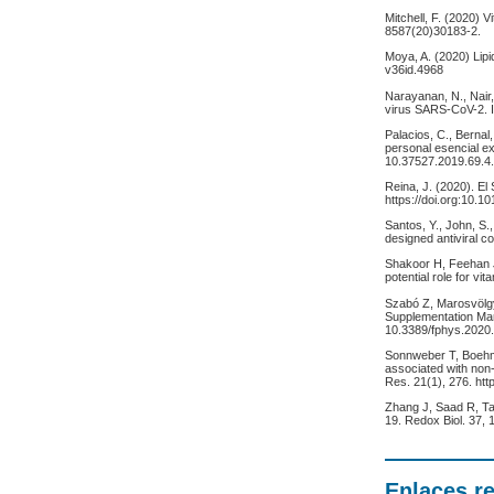
Mitchell, F. (2020) 
8587(20)30183-2.
Moya, A. (2020) Lipi
v36id.4968
Narayanan, N., Nair
virus SARS-CoV-2. I
Palacios, C., Bernal
personal esencial ex
10.37527.2019.69.4
Reina, J. (2020). 
https://doi.org:10.1
Santos, Y., John, S.
designed antiviral co
Shakoor H, Feehan J,
potential role for vi
Szabó Z, Marosvölgyi
Supplementation Mana
10.3389/fphys.2020
Sonnweber T, Boehm A
associated with non-
Res. 21(1), 276. htt
Zhang J, Saad R, Ta
19. Redox Biol. 37, 
Enlaces r