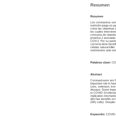
Resumen
Resumen
Los coronavirus so
nutrición juega un p
como las vitaminas (
los cuales intervien
consumo de vitamina 
proteína 2 asociada 
COV-2. Por su parte 
correcta tiene benef
células natural kill
nutrimentos ante es
Palabras clave:
COV
Abstract
Coronaviruses are 
important role in he
(zinc, selenium, iro
disease. Some impor
to COVID-19 infectio
replication mechanis
diet has benefits o
(NK) cells). Despite
Keywords:
COVID-19