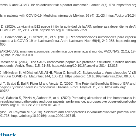
Vitamin-D and COVID-19: do deficient risk a poorer outcome?. Lancet. 8(7), 570. https://doi.
ds in patients with COVID-19. Medicina Interna de México. 36 (4), 21-23. https://doi.org/10.2
, D. (2020). La vitamina B12 puede inhibir la actividad de la ARN polimerasa dependiente de
UBMB Life. 72, 2111-2120. https:// doi.org:10.1002/iub.2359
, J., Bonvecchio, A., Gutiérrez, M., et al. (2019). Recomendaciones nutricionales para el pers
puesto a la COVID-19 en Latinoamérica. Arch. Latinoam. Nutr. 69(4), 242-258. https://doi.or
.005.
El SARS-CoV-2, una nueva zoonosis pandémica que amenaza al mundo. VACUNAS, 21(1), 17-
016/j.vacun.2020.03.001.
, Mesecar, A. (2014). The SARS-coronavirus papain-like protease: Structure, function and inhi
mpounds. Antivir. Res., 115, 21-38. https://doi.org/10.1016/j.antiviral.2014.12.015.
 Mikkelsen K, Al Dhaheri AS, Ali HI, Platat C, Ismail LC, Stojanovska L, Apostolopoulos V. (20
tamin B in COVID-19. Maturitas; 144, 108-111. https://doi.org: 10.1016/j.maturitas.2020.08.007.
 T, Szabó É, Bai P, Figler M and Verzár Z. (2020). The Potential Beneficial Effect of EPA an
ging Cytokine Storm in Coronavirus Disease. Front. Physiol. 11, 752. https://doi.org:
.00752.
, Sahanic S, Pizzini A, Aichner M, et al. (2020) Persisting alterations of iron homeostasis 
resolving lung pathologies and poor patients' performance: a prospective observational coho
ps://doi.org: 10.1186/s12931-020-01546-2.
ylor EW, Rayman MP (2020). Selenium and selenoproteins in viral infection with potential re
101715. https://doi.org/10.1016/j.redox.2020.101715.
efback