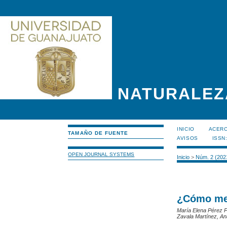
NATURALEZ
INICIO
ACERC
TAMAÑO DE FUENTE
AVISOS
ISSN
OPEN JOURNAL SYSTEMS
Inicio
>
Núm. 2 (202
¿Cómo me 
María Elena Pérez P
Zavala Martínez, A