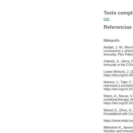
Texto compl
PDF
Referencias
Bibliografía
Aartjan, J. W., Worm
coronavirus y arteriv
immunity. Plos Patho
Galmés, S., Serra, F
Immunity in the CO
Lopes Monyck, J. (2
https://doi.org/10.
Mansur, J., Tajer, C
represent a promising
https://doi.org/10.10
Matos, A., Navas, V.
nutritional therapy 
https://doi.org/10.1
Meisel, E., Efros, O.
Hospitalized with C
https://www.mdpi.c
Mikkelsen K., Apost
Nutrition and Immun