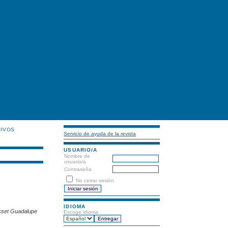
HIVOS
Servicio de ayuda de la revista
USUARIO/A
Nombre de
usuario/a
Contraseña
No cerrar sesión
IDIOMA
isset Guadalupe
Escoge idioma