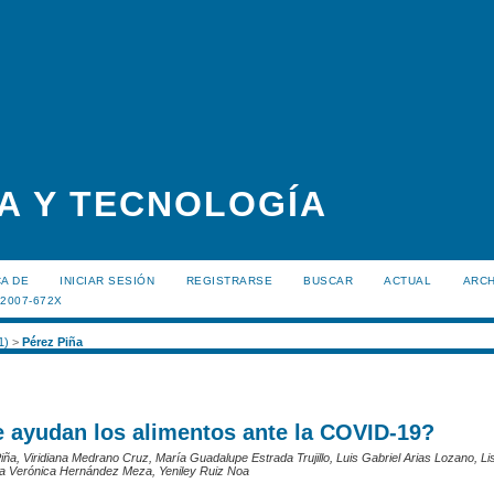
A Y TECNOLOGÍA
A DE
INICIAR SESIÓN
REGISTRARSE
BUSCAR
ACTUAL
ARC
:2007-672X
1)
>
Pérez Piña
ayudan los alimentos ante la COVID-19?
iña, Viridiana Medrano Cruz, María Guadalupe Estrada Trujillo, Luis Gabriel Arias Lozano, L
na Verónica Hernández Meza, Yeniley Ruiz Noa