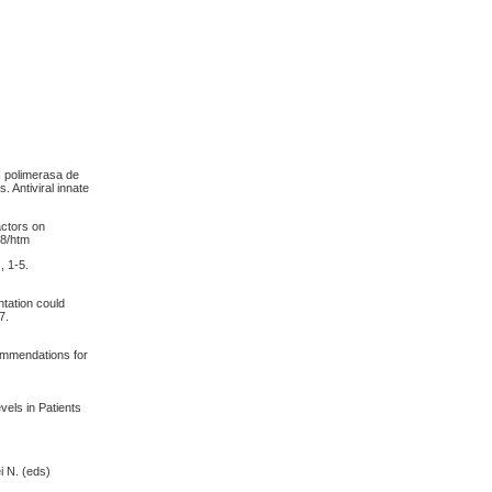
RN polimerasa de
. Antiviral innate
actors on
38/htm
, 1-5.
ntation could
7.
ecommendations for
evels in Patients
i N. (eds)