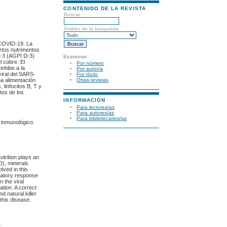
CONTENIDO DE LA REVISTA
Buscar
Ámbito de la búsqueda
 COVID-19. La
rtos nutrimentos
a-3 (AGPI Ω-3)
Examinar
l cobre. El
Por número
inhibe a la
Por autor/a
viral del SARS-
Por título
na alimentación
Otras revistas
 linfocitos B, T y
tos de los
INFORMACIÓN
Para lectores/as
Para autores/as
Para bibliotecarios/as
a inmunológico.
rition plays an
D), minerals
lved in this
matory response
n the viral
tion. A correct
 natural killer
this disease.
.