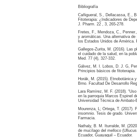
Bibliografía
Cañigueral, S., Dellacassa, E., B
Fitoterapia: ¿Indicadores de Dep
J. Pharm. 22 , 3, 265-278.
Fretes, F., Mendoza, C., Penner.
y aromáticas. Una alternativa de
los Estados Unidos de América. 
Gallegos-Zurita, M. (2016). Las pl
el cuidado de la salud, en la po
Med. 77 (4), 327-332.
Gálvez, M. I. Lobos, D. J. G, Per
Principios básicos de fitoterapia.
Horák, M. (2015). Etnobotánica y
Brno. Facultad De Desarrollo Reg
Lara Ramírez, M. F. (2018). “Uso
en la parroquia Marcos Espinel de
Universidad Técnica de Ambato-
Mourenza, L; Ortega, T. (2017). P
insomnio. Tesis de grado. Unive
Farmacia.
Nathaly, B. M. Iturralde, M. (202
de mucílago del melloco (Ullucus
Ecuador, Guayaquil – Ecuador.