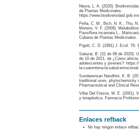
Neyra, L. A. (2020). Biodiversid
de Plantas Medicinales:
https://www.biodiversidad.gob.mx
Peña, C. M., Bich, N. K., Thu, N.
Moreno, V. F. (2009). Metabolito
Passiflora incarnata L., Matricaria
Cubana de Plantas Medicinales. 1
Pigott, C. D. (1991) J. Ecol. 79, 
Salazar, B. (31 de 08 de 2020)
de 10 de 2021, de ¿Cómo afecta 
adolescentes y jóvenes?: https:
la-cuarentena-la-salud-emocional
Sundarensan Nandhini, K. B. (2018)
traditional uses, phytochemistry
Pharmaceutical and Clinical Rese
Villar Del Fresno, M. E. (2001). V
y terapéutica. Farmacia Profesion
Enlaces refback
No hay ningún enlace refbac