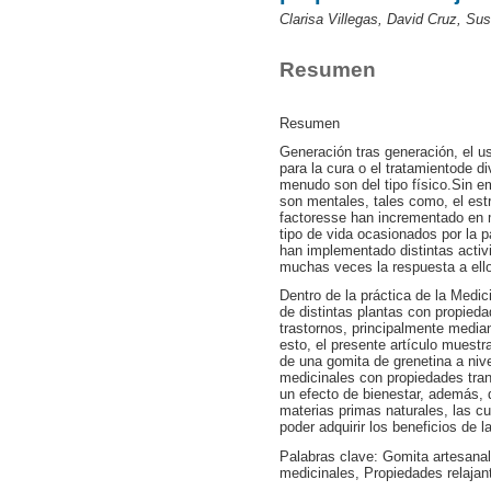
Clarisa Villegas, David Cruz, S
Resumen
Resumen
Generación tras generación, el us
para la cura o el tratamientode 
menudo son del tipo físico.Sin e
son mentales, tales como, el est
factoresse han incrementado en
tipo de vida ocasionados por la
han implementado distintas activ
muchas veces la respuesta a ello
Dentro de la práctica de la Medi
de distintas plantas con propiedad
trastornos, principalmente medi
esto, el presente artículo muestra
de una gomita de grenetina a nive
medicinales con propiedades tran
un efecto de bienestar, además, 
materias primas naturales, las c
poder adquirir los beneficios de l
Palabras clave: Gomita artesanal
medicinales, Propiedades relajan