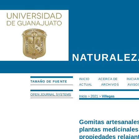
NATURALEZ
INICIO
ACERCA DE
INICIA
TAMAÑO DE FUENTE
ACTUAL
ARCHIVOS
AVISO
OPEN JOURNAL SYSTEMS
Inicio
>
2021
>
Villegas
Gomitas artesanales
plantas medicinales
propiedades relajan