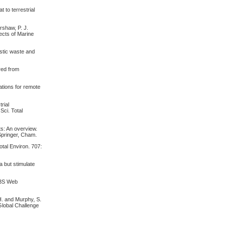
 to terrestrial
rshaw, P. J.
cts of Marine
astic waste and
red from
ations for remote
rial
Sci. Total
s: An overview.
Springer, Cham.
otal Environ. 707:
a but stimulate
 E3S Web
H. and Murphy, S.
 Global Challenge