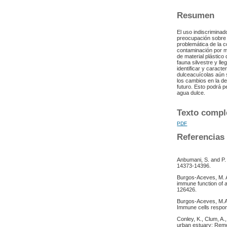
Resumen
El uso indiscrimina
preocupación sobre 
problemática de la c
contaminación por mi
de material plástico
fauna silvestre y ll
identificar y caract
dulceacuícolas aún 
los cambios en la de
futuro. Esto podrá p
agua dulce.
Texto compl
PDF
Referencias
Anbumani, S. and P. K
14373-14396.
Burgos-Aceves, M. A
immune function of a
126426.
Burgos-Aceves, M.A.,
Immune cells respon
Conley, K., Clum, A.
urban estuary: Remov