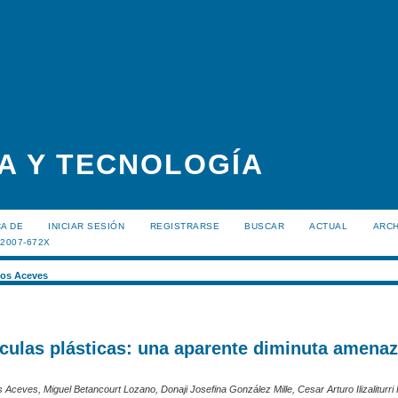
A Y TECNOLOGÍA
A DE
INICIAR SESIÓN
REGISTRARSE
BUSCAR
ACTUAL
ARC
:2007-672X
os Aceves
culas plásticas: una aparente diminuta amenaz
 Aceves, Miguel Betancourt Lozano, Donaji Josefina González Mille, Cesar Arturo Ilizaliturr