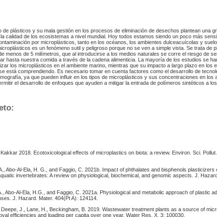
do de plásticos y su mala gestión en los procesos de eliminación de desechos plantean una g
la calidad de los ecosistemas a nivel mundial. Hoy todos estamos siendo un poco más sensi
ontaminación por microplásticos, tanto en los océanos, los ambientes dulceacuícolas y suelo
croplásticos es un fenómeno sutil y peligroso porque no se ven a simple vista. Se trata de 
 de menos de 5 milímetros, que al introducirse a los medios naturales se corre el riesgo de se
egar hasta nuestra comida a través de la cadena alimenticia. La mayoría de los estudios se h
erizar los microplásticos en el ambiente marino, mientras que su impacto a largo plazo en los
se está comprendiendo. Es necesario tomar en cuenta factores como el desarrollo de tecno
mografía, ya que pueden influir en los tipos de microplásticos y sus concentraciones en los 
ermitir el desarrollo de enfoques que ayuden a mitigar la entrada de polímeros sintéticos a l
eto:
akkar 2018. Ecotoxicological effects of microplastics on biota: a review. Environ. Sci. Pollut.
., Abo-Al-Ela, H. G., and Faggio, C. 2021b. Impact of phthalates and bisphenols plasticizer
quatic invertebrates: A review on physiological, biochemical, and genomic aspects. J. Hazard
 Abo-Al-Ela, H.G., and Faggio, C. 2021a. Physiological and metabolic approach of plastic add
ses. J. Hazard. Mater. 404(Pt A): 124114.
, Deepe, J., Lane, H., Beckingham, B. 2019. Wastewater treatment plants as a source of micr
al efficiencies and loading per capita over one year. Water Res. X. 3: 100030.