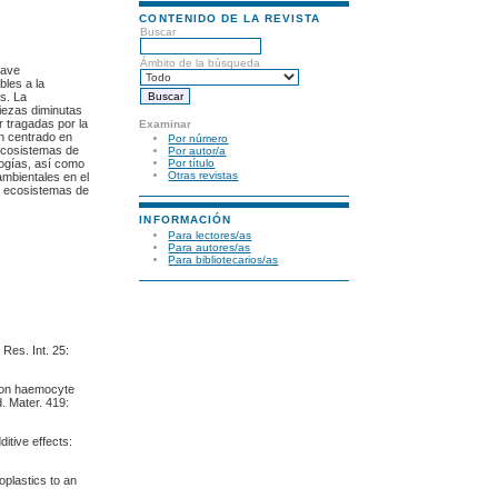
CONTENIDO DE LA REVISTA
Buscar
Ámbito de la búsqueda
rave
bles a la
s. La
piezas diminutas
r tragadas por la
Examinar
an centrado en
Por número
 ecosistemas de
Por autor/a
logías, así como
Por título
Otras revistas
ambientales en el
os ecosistemas de
INFORMACIÓN
Para lectores/as
Para autores/as
Para bibliotecarios/as
 Res. Int. 25:
s on haemocyte
. Mater. 419:
itive effects:
oplastics to an