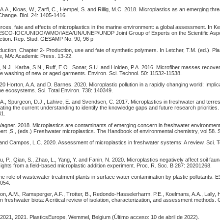
A., Kloas, W., Zarfl, C., Hempel, S. and Rillig, M.C. 2018. Microplastics as an emerging threat
hange. Biol. 24: 1405-1416.
es, fate and effects of microplastics in the marine environment: a global assessment. In Ke
ESCO-IOC/UNIDO/WMO/IAEA/UN/UNEP/UNDP Joint Group of Experts on the Scientific Aspe
ction. Rep. Stud. GESAMP No. 90, 96 p
uction, Chapter 2- Production, use and fate of synthetic polymers. In Letcher, T.M. (ed.). Pl
e, MA: Academic Press. 13-22.
e, N.J., Karba, S.N., Ruff, E.O., Sonar, S.U. and Holden, P.A. 2016. Microfiber masses recove
e washing of new or aged garments. Environ. Sci. Technol. 50: 11532-11538.
0 Horton, A.A. and D. Barnes. 2020. Microplastic pollution in a rapidly changing world: Implic
ne ecosystems. Sci. Total Environ. 738: 140349.
 A., Spurgeon, D.J., Lahive, E. and Svendsen, C. 2017. Microplastics in freshwater and terrest
ting the current understanding to identify the knowledge gaps and future research priorities. 
41.
agner. 2018. Microplastics are contaminants of emerging concern in freshwater environment
ert ,S., (eds.) Freshwater microplastics. The Handbook of environmental chemistry, vol 58. 
 and Campos, L.C. 2020. Assessment of microplastics in freshwater systems: A review. Sci. T
u, P., Qian, S., Zhao, L., Yang, Y. and Fanin, N. 2020. Microplastics negatively affect soil faun
insights from a field-based microplastic addition experiment. Proc. R. Soc. B 287: 20201268.
e role of wastewater treatment plants in surface water contamination by plastic pollutants.
0054.
n, A.M., Ramsperger, A.F., Trotter, B., Redondo-Hasselerharm, P.E., Koelmans, A.A., Lally, 
in freshwater biota: A critical review of isolation, characterization, and assessment methods.
s 2021, 2021. PlasticsEurope, Wemmel, Belgium (Último acceso: 10 de abril de 2022).