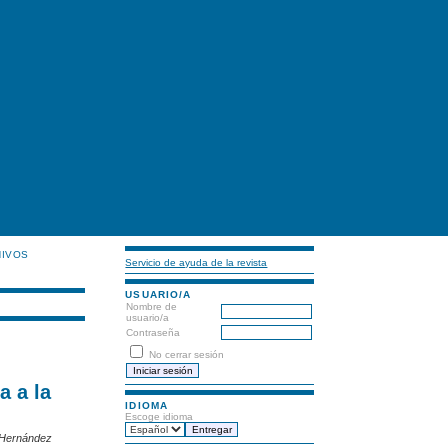
HIVOS
Servicio de ayuda de la revista
USUARIO/A
Nombre de
usuario/a
Contraseña
No cerrar sesión
a a la
IDIOMA
Escoge idioma
i Hernández