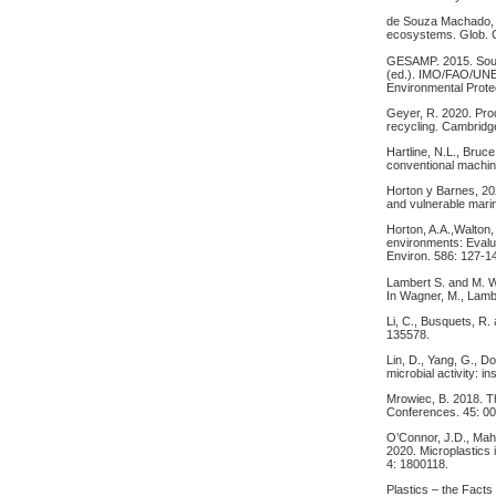
de Souza Machado, A.
ecosystems. Glob. C
GESAMP. 2015. Sourc
(ed.). IMO/FAO/UN
Environmental Prote
Geyer, R. 2020. Prod
recycling. Cambridg
Hartline, N.L., Bruc
conventional machin
Horton y Barnes, 202
and vulnerable mari
Horton, A.A.,Walton,
environments: Evalua
Environ. 586: 127-1
Lambert S. and M. W
In Wagner, M., Lamb
Li, C., Busquets, R.
135578.
Lin, D., Yang, G., Do
microbial activity: 
Mrowiec, B. 2018. Th
Conferences. 45: 0
O’Connor, J.D., Maho
2020. Microplastics 
4: 1800118.
Plastics – the Fact