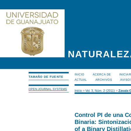
NATURALEZ
INICIO
ACERCA DE
INICIA
TAMAÑO DE FUENTE
ACTUAL
ARCHIVOS
AVISO
OPEN JOURNAL SYSTEMS
Inicio
>
Vol. 3, Núm. 2 (2011)
>
Zavala
Control PI de una C
Binaria: Sintonizaci
of a Binary Distilla