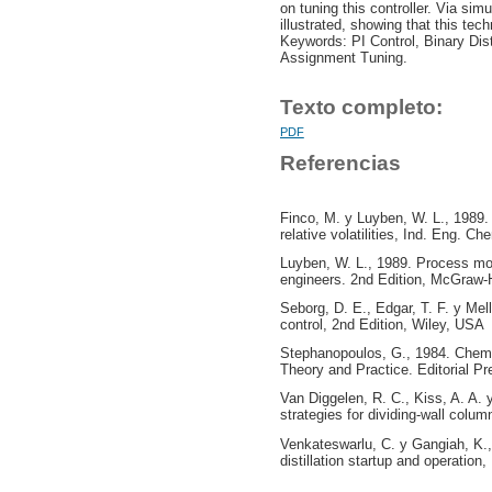
on tuning this controller. Via sim
illustrated, showing that this tec
Keywords: PI Control, Binary Dis
Assignment Tuning.
Texto completo:
PDF
Referencias
Finco, M. y Luyben, W. L., 1989. 
relative volatilities, Ind. Eng. C
Luyben, W. L., 1989. Process mod
engineers. 2nd Edition, McGraw-
Seborg, D. E., Edgar, T. F. y Me
control, 2nd Edition, Wiley, USA
Stephanopoulos, G., 1984. Chemic
Theory and Practice. Editorial Pr
Van Diggelen, R. C., Kiss, A. A.
strategies for dividing-wall col
Venkateswarlu, C. y Gangiah, K., 
distillation startup and operatio