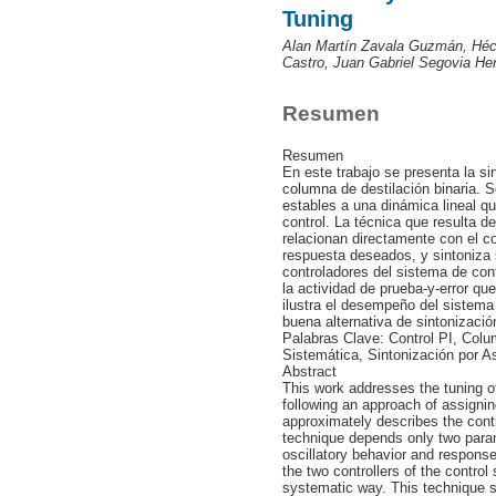
Tuning
Alan Martín Zavala Guzmán, Héc
Castro, Juan Gabriel Segovia He
Resumen
Resumen
En este trabajo se presenta la si
columna de destilación binaria. 
estables a una dinámica lineal q
control. La técnica que resulta 
relacionan directamente con el co
respuesta deseados, y sintoniza
controladores del sistema de cont
la actividad de prueba-y-error qu
ilustra el desempeño del sistema
buena alternativa de sintonizació
Palabras Clave: Control PI, Colu
Sistemática, Sintonización por A
Abstract
This work addresses the tuning of 
following an approach of assignin
approximately describes the cont
technique depends only two parame
oscillatory behavior and response
the two controllers of the contro
systematic way. This technique sub