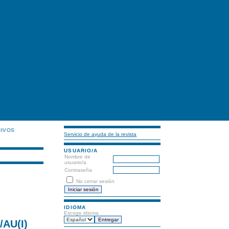
HIVOS
Servicio de ayuda de la revista
USUARIO/A
Nombre de
usuario/a
Contraseña
No cerrar sesión
IDIOMA
Escoge idioma
AU(I)