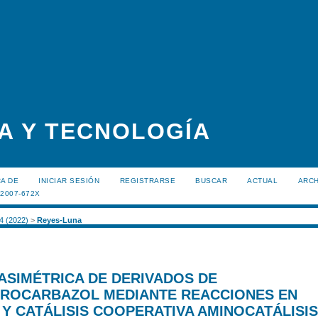
A Y TECNOLOGÍA
A DE
INICIAR SESIÓN
REGISTRARSE
BUSCAR
ACTUAL
ARC
:2007-672X
 4 (2022)
>
Reyes-Luna
 ASIMÉTRICA DE DERIVADOS DE
DROCARBAZOL MEDIANTE REACCIONES EN
Y CATÁLISIS COOPERATIVA AMINOCATÁLISIS/