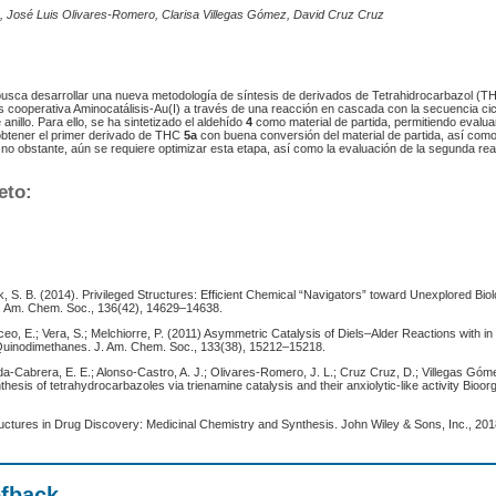
 José Luis Olivares-Romero, Clarisa Villegas Gómez, David Cruz Cruz
 busca desarrollar una nueva metodología de síntesis de derivados de Tetrahidrocarbazol (
s cooperativa Aminocatálisis-Au(I) a través de una reacción en cascada con la secuencia cic
e anillo. Para ello, se ha sintetizado el aldehído
4
como material de partida, permitiendo evalua
obtener el primer derivado de THC
5a
con buena conversión del material de partida, así com
 no obstante, aún se requiere optimizar esta etapa, así como la evaluación de la segunda re
eto:
rk, S. B. (2014). Privileged Structures: Efficient Chemical “Navigators” toward Unexplored Biol
. Am. Chem. Soc., 136(42), 14629–14638.
Arceo, E.; Vera, S.; Melchiorre, P. (2011) Asymmetric Catalysis of Diels–Alder Reactions with i
Quinodimethanes. J. Am. Chem. Soc., 133(38), 15212–15218.
a-Cabrera, E. E.; Alonso-Castro, A. J.; Olivares-Romero, J. L.; Cruz Cruz, D.; Villegas Góm
thesis of tetrahydrocarbazoles via trienamine catalysis and their anxiolytic-like activity Bio
tructures in Drug Discovery: Medicinal Chemistry and Synthesis. John Wiley & Sons, Inc., 201
efback