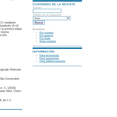
CONTENIDO DE LA REVISTA
Buscar
Ámbito de la búsqueda
THC) mediante
loadición [4+2]-
r la primera etapa
Examinar
o buena
Por número
acción.
Por autor/a
Por título
Otras revistas
INFORMACIÓN
Para lectores/as
Para autores/as
Para bibliotecarios/as
ogically Relevant
n Situ Generated
ez, C. (2020)
organic Med. Chem.
8, pp 1-2.