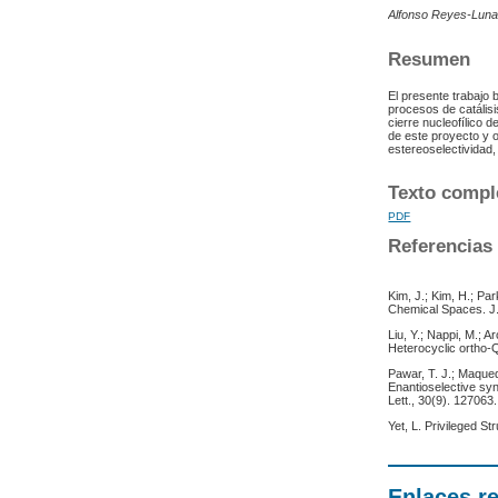
Alfonso Reyes-Luna,
Resumen
El presente trabajo
procesos de catálisi
cierre nucleofílico d
de este proyecto y 
estereoselectividad,
Texto compl
PDF
Referencias
Kim, J.; Kim, H.; Pa
Chemical Spaces. J
Liu, Y.; Nappi, M.; 
Heterocyclic ortho-
Pawar, T. J.; Maqued
Enantioselective syn
Lett., 30(9). 127063.
Yet, L. Privileged S
Enlaces r