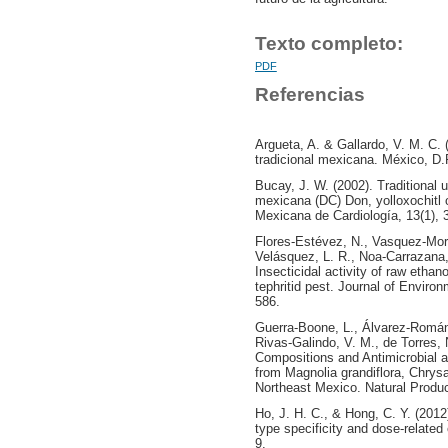
Texto completo:
PDF
Referencias
Argueta, A. & Gallardo, V. M. C. 
tradicional mexicana. México, D.F
Bucay, J. W. (2002). Traditional 
mexicana (DC) Don, yolloxochitl 
Mexicana de Cardiología, 13(1), 
Flores-Estévez, N., Vasquez-Mor
Velásquez, L. R., Noa-Carrazana, 
Insecticidal activity of raw etha
tephritid pest. Journal of Enviro
586.
Guerra-Boone, L., Álvarez-Román, 
Rivas-Galindo, V. M., de Torres,
Compositions and Antimicrobial an
from Magnolia grandiflora, Chrys
Northeast Mexico. Natural Prod
Ho, J. H. C., & Hong, C. Y. (2012)
type specificity and dose-related
9.