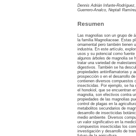
Dennis Adrián Infante-Rodríguez
Guerrero-Analco, Neptalí Ramíre
Resumen
Las magnolias son un grupo de ár
la familia Magnoliaceae. Estas p
ornamental pero también tienen u
industria. En este artículo, expl
usos y su potencial como fuente
algunos árboles de magnolia se ha
tratar una variedad de malestare
digestivos. También se ha descub
propiedades antiinflamatorias y a
prospección o en el desarrollo 
contienen diversos compuestos q
insecticidas. Por ejemplo, se ha
el honokiol, que se encuentran en
magnolia, son efectivos contra u
propiedades de las magnolias pue
control de plagas en la agricultur
metabolitos secundarios de magno
desarrollo de insecticidas botán
medio ambiente. Diversos compue
un valor significativo en la medic
compuestos insecticidas los conv
investigación y desarrollo de tra
futuro de la agricultura.