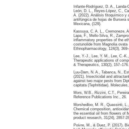
Infante-Rodríguez, D. A., Landa-
León, D. L., Reyes-López, C., Cas
A. (2022). Análisis fitoquímico y 
antifúngica de hojas de Bursera 
Mexicana, (129).
Kassuya, C. A. L., Cremoneze, A.
Lapa, F., Mello-Silva, R., Zampron
inflammatory properties of the et
costunolide from Magnolia ovata 
Ethnopharmacology, 124(3), 369
Lee, Y.-J., Lee, Y. M., Lee, C.-K.
Therapeutic applications of com
& Therapeutics, 130(2), 157–176.
Luu-Dam, N. A., Tabanca, N., Est
(2021). Insecticidal and attractant
against two major pests from Dipt
capitata (Tephritidae). Molecules,
Mors, W.B., Rizzini, C.T., Pereira
Reference Publications Inc., 26.
Morshedloo, M. R., Quassinti, L.,
Chemical composition, antioxidant
the essential oil from flowers of M
product research, 31(24), 2857-2
Poivre, M., & Duez, P. (2017). Bio