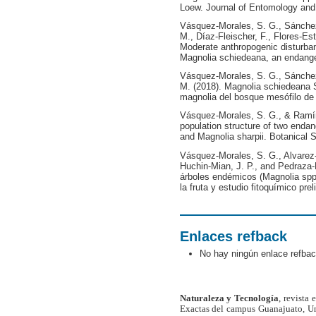
Loew. Journal of Entomology and 
Vásquez-Morales, S. G., Sánchez
M., Díaz-Fleischer, F., Flores-Es
Moderate anthropogenic disturba
Magnolia schiedeana, an endange
Vásquez-Morales, S. G., Sánchez
M. (2018). Magnolia schiedeana S
magnolia del bosque mesófilo de
Vásquez-Morales, S. G., & Ramír
population structure of two endan
and Magnolia sharpii. Botanical S
Vásquez-Morales, S. G., Alvarez-
Huchin-Mian, J. P., and Pedraza
árboles endémicos (Magnolia spp
la fruta y estudio fitoquímico pre
Enlaces refback
No hay ningún enlace refbac
Naturaleza y Tecnología
, revista
Exactas del campus Guanajuato, Un