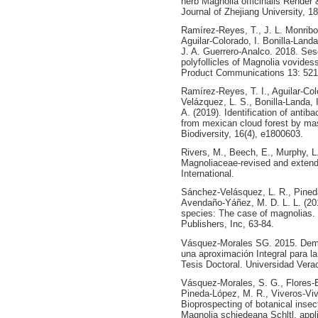
herb Magnolia officinalis Rehder 
Journal of Zhejiang University, 18
Ramírez-Reyes, T., J. L. Monribo
Aguilar-Colorado, I. Bonilla-Lan
J. A. Guerrero-Analco. 2018. Ses
polyfollicles of Magnolia vovidessi
Product Communications 13: 521
Ramírez‐Reyes, T. I., Aguilar‐Col
Velázquez, L. S., Bonilla‐Landa, 
A. (2019). Identification of antib
from mexican cloud forest by ma
Biodiversity, 16(4), e1800603.
Rivers, M., Beech, E., Murphy, L.,
Magnoliaceae-revised and exten
International.
Sánchez-Velásquez, L. R., Pined
Avendaño-Yáñez, M. D. L. L. (20
species: The case of magnolias
Publishers, Inc, 63-84.
Vásquez-Morales SG. 2015. Demog
una aproximación Integral para l
Tesis Doctoral. Universidad Vera
Vásquez-Morales, S. G., Flores-
Pineda-López, M. R., Viveros-Vive
Bioprospecting of botanical insec
Magnolia schiedeana Schltl. applie