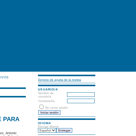
HIVOS
Servicio de ayuda de la revista
USUARIO/A
Nombre de
usuario/a
Contraseña
No cerrar sesión
E PARA
IDIOMA
Escoge idioma
ez, Antonio