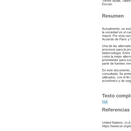
Torres Ayala, Tade
Escoto
Resumen
Actualmente, se est
la sociedad es el c
mayor. Por esta raz
Acuerdo de París y 
Una de las alternati
procesos para la pro
biotecnología. Entr
como la mejor alter
prometedor para sus
partir de fuentes r
En este documento, s
consultada. Se pret
utilizados, con el f
económico y de segu
Texto compl
PDF
Referencias
United Nations. (n.d
https://www.un.org/e