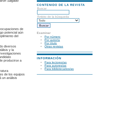
Aarón Salgado
CONTENIDO DE LA REVISTA
Buscar
Ámbito de la búsqueda
preocupaciones de
sgo potencial aún
Examinar
plimiento del
Por número
Por autor/a
Por título
ado diversos
Otras revistas
lisis y la
investigaciones
andidato
INFORMACIÓN
de producirse a
Para lectores/as
Para autores/as
Para bibliotecarios/as
ratura
es de los equipos
á un análisis
e