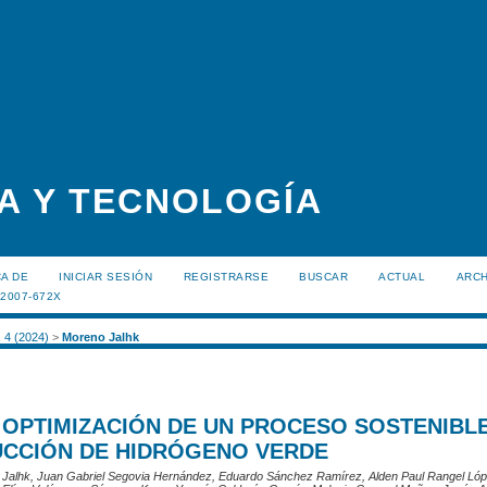
A Y TECNOLOGÍA
A DE
INICIAR SESIÓN
REGISTRARSE
BUSCAR
ACTUAL
ARC
:2007-672X
. 4 (2024)
>
Moreno Jalhk
 OPTIMIZACIÓN DE UN PROCESO SOSTENIBL
UCCIÓN DE HIDRÓGENO VERDE
 Jalhk, Juan Gabriel Segovia Hernández, Eduardo Sánchez Ramírez, Alden Paul Rangel Lóp