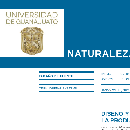
NATURALEZ
INICIO
ACERC
TAMAÑO DE FUENTE
AVISOS
ISSN
OPEN JOURNAL SYSTEMS
Inicio
>
Vol. 11, Núm
DISEÑO Y
LA PROD
Laura Lucía Moreno