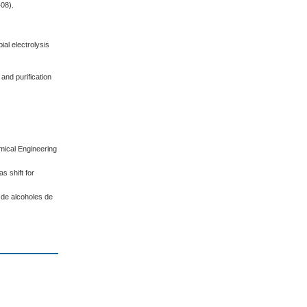
408).
ial electrolysis
 and purification
.
mical Engineering
s shift for
 de alcoholes de