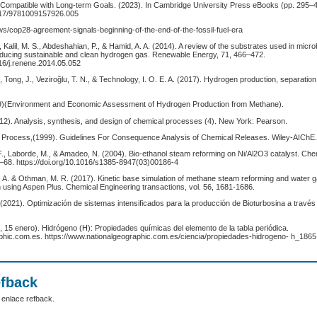
 Compatible with Long-term Goals. (2023). In Cambridge University Press eBooks (pp. 295–
1017/9781009157926.005
ews/cop28-agreement-signals-beginning-of-the-end-of-the-fossil-fuel-era
., Kalil, M. S., Abdeshahian, P., & Hamid, A. A. (2014). A review of the substrates used in microb
oducing sustainable and clean hydrogen gas. Renewable Energy, 71, 466–472.
016/j.renene.2014.05.052
., Tong, J., Veziroğlu, T. N., & Technology, I. O. E. A. (2017). Hydrogen production, separation
)(Environment and Economic Assessment of Hydrogen Production from Methane).
012). Analysis, synthesis, and design of chemical processes (4). New York: Pearson.
Process,(1999). Guidelines For Consequence Analysis of Chemical Releases. Wiley-AIChE
F., Laborde, M., & Amadeo, N. (2004). Bio-ethanol steam reforming on Ni/Al2O3 catalyst. Che
1–68. https://doi.org/10.1016/s1385-8947(03)00186-4
 A. & Othman, M. R. (2017). Kinetic base simulation of methane steam reforming and water ga
 using Aspen Plus. Chemical Engineering transactions, vol. 56, 1681-1686.
 (2021). Optimización de sistemas intensificados para la producción de Bioturbosina a través
 15 enero). Hidrógeno (H): Propiedades químicas del elemento de la tabla periódica.
hic.com.es. https://www.nationalgeographic.com.es/ciencia/propiedades-hidrogeno- h_1865
efback
 enlace refback.