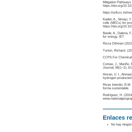
Mitigation Pathways
https://doi.org/10.
https://unfccc.int/n
Kadier, A., Simayi, Y
cells (MECs) for pr
https://doi.org/10.1
Basile, A., Dalena, F
for energy. IET.
Rizza Othman (2019
Turton, Richard. (2
CCPS For Chemical 
Comas, J., Mariño, 
Journal, 98(1–2), 6
Amran, U. I., Ahmad,
hydrogen production
Rivas Interián, R.M.
forma sustentable.
Rodríguez, H. (2024,
www.nationalgeograp
Enlaces r
No hay ningún