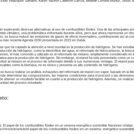
o Elías Velázquez Sámano, Karen Yazmín Calderón García, Melanie Coronel Muñoz, Jesús 
án explorando diversas alternativas al uso de combustibles fósiles. Una de las principales 
ambio climático, una problemática enfrentada durante años, pero que ahora representa un rie
ón, se busca reducir las emisiones de gases de efecto invernadero, contribuyendo así al cum
la más reciente Agenda 2030 presentada en 2023 en Dubái.
vas que ha captado la atención a nivel mundial es la producción de hidrógeno. Se han estudi
ducción de hidrógeno, como la electrólisis del agua, el reformado de hidrocarburos, la fotocatá
e estos, el más conocido y utilizado es el reformado de metano, ampliamente considerado en 
nativa para la producción de hidrógeno. Sin embargo, el etanol ha sido presentado como un c
tituir al metano en el proceso de reformado debido a sus numerosas ventajas. El etanol pue
enovables como la biomasa, no es tóxico y presenta un alto contenido de hidrógeno.
e busca realizar un análisis exhaustivo del reformado de etanol con vapor, basado en la lite
ende determinar las composiciones, las mejores condiciones para el proceso y las dimension
in de obtener un resultado factible en cuanto a la producción de hidrógeno. Además, se realizar
ridad del proceso estudiado.
eto:
.). El papel de los combustibles fósiles en un sistema energético sostenible Naciones Unidas.
s/chronicle/article/el-papel-de-los-combustibles-fosiles-en-un-sistema- energetico-sostenibl