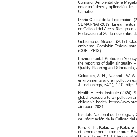
Comisión Ambiental de la Megalópo
características y aplicación. Ins
Climático.
Diario Oficial de la Federación.
SEMARNAT-2019. Lineamientos pa
de Calidad del Aire y Riesgos a la
Federación el 20 de noviembre d
Gobierno de México. (2017). Clas
ambiente. Comisión Federal para 
(COFEPRIS).
Environmental Protection Agency.
the reporting of daily air quality –
Quality Planning and Standards, 
Goldstein, A. H., Nazaroff, W. W.,
environments and air pollution e
& Technology, 54(1), 1-10. https:
Health Effects Institute (2024). S
global exposure to air pollution a
children’s health. https://www.sta
air-report-2024
Instituto Nacional de Ecología y
de Información de la Calidad del 
Kim, K.-H., Kabir, E., y Kabir, S
of airborne particulate matter. E
https://doi.org//10.1016/j.envint.