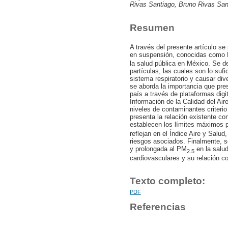
Rivas Santiago, Bruno Rivas Sant
Resumen
A través del presente artículo se
en suspensión, conocidas como
la salud pública en México. Se de
partículas, las cuales son lo suf
sistema respiratorio y causar di
se aborda la importancia que pres
país a través de plataformas digi
Información de la Calidad del Air
niveles de contaminantes criter
presenta la relación existente c
establecen los límites máximos 
reflejan en el Índice Aire y Salud,
riesgos asociados. Finalmente, s
y prolongada al PM
en la salud
2.5
cardiovasculares y su relación c
Texto completo:
PDF
Referencias