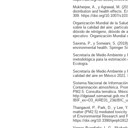
Mukherjee, A., y Agrawal, M. (201
distribution and health effects. 
309. https://doi.org/10.1007/s10
Organización Mundial de la Salud
sobre la calidad del aire: partí
dióxido de nitrógeno, dióxido d
ejecutivo. Organización Mundial 
Saxena, P., y Sonwani, S. (2019). 
environmental health. Springer S
Secretaría de Medio Ambiente y 
metodológica para la estimación 
Ecología.
Secretaría de Medio Ambiente y R
calidad del aire en México 2021. 
Sistema Nacional de Información
Contaminación atmosférica. Prom
PM2.5. Consulta temática. Méxic
http://dgeiawf.semarnat.gob.mx:
IBIF_ex=D3_AIRE01_23&IBIC_
Thangavel, P., Park, D., y Lee, Y.
matter (PM2.5) mediated toxicity 
of Environmental Research and Pu
https://doi.org/10.3390/ijerph191
Vargas Buonfiglio, L. G., Mudunk