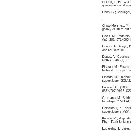
Chiueh, T.; He, X.-
quintessence. Physi
Chon, G.; Böhringer,
.
Chow-Martínez, M.; 
galaxy clusters out
Davis, M.; Efstathio
ApJ, 292, 371–395. 
Dünner, R.; Araya, P
366 (3), 803–811.
Dupuy, A.; Courtois, 
MNRAS, 489(1), L1–L
Einasto, M.; Einasto
Network. I. Superclu
Einasto, M.; Deshev,
supercluster SCl A2
Fixsen, D.J. (2009)
637X/707/2/916. S
Gramann, M.; Suhhon
to collapse? MNRAS
Heinämäki, P.; Teeri
superclusters. A&A,
Kuhlen, M.; Vogelsbe
Phys. Dark Universe,
Luparello, H.; Lares