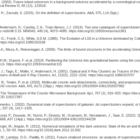
G. (2002). Future island universes in a background universe accelerated by a cosmological c
cal Review D, 65 (12), 123518.
 H.; Zaroubi, S. (2015). On the definition of superclusters. A&A, 575, L14 (5pp.)
Andernach, H.; Caretta, C.A.; Trejo-Alonso, J.J. (2014). Two new catalogues of supercluster
 to redshift 0.15. MNRAS, 445 (4), 4073–4085. https://doi.org/10.1093/mnras/stu1961
u G.; Frenk, C.S.; White, S.D.M. (1985). The Evolution of LSS in a Universe dominated by Col
https://doi.org/10.1086/163168
.A.; Meza, A.; Reisenegger, A. (2006). The limits of bound structures in the accelerating Un
H.M.; Dupont, F. et al. (2019). Partitioning the Universe into gravitational basins using the cosm
6. https://doi.org/10.1093/mnrasl/slz115
, J.; Tago, E.; Müller, V.; Andernach, H. (2001). Optical and X-Ray Clusters as Tracers of the
sters of Abell and X-Ray Clusters. AJ, 122(5), 2222–2242. https://doi.org/10.1086/323707
 B.; Tenjes, P. et al. (2020). Multiscale cosmic web detachments, connectivity, and preproces
142 cocoon. A&A, 641, A172 (19pp.). https://doi.org/10.1051/0004-6361/202037982
. The Temperature of the Cosmic Microwave Background. ApJ, 707 (2), 916–920. https://doi.
2CID 119217397
enko, I. (2002). Dynamical state of superclusters of galaxies: do superclusters expand, or 
, 337 (4), 1417–1425.
korpi, P.; Douspis, M.; Nurmi, P.; Einasto, M.; Gramann, M.; Nevalainen, J.; Saar, E. (2022). 
 668, A37 (14pp.). https://doi.org/10.1051/0004-6361/202244239
rger, M.; Angulo, R. (2012). Numerical simulations of the dark universe: State of the art and 
 1, 50–93. https://doi.org/10.1016/j.dark.2012.10.002
, M.; Lambas, D.G.; Padilla, N. (2011). Future virialized structures: an analysis of superstruc