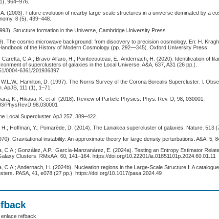
1), 964–976.
A. (2003). Future evolution of nearby large-scale structures in a universe dominated by a c
nomy, 8 (5), 439–448.
93). Structure formation in the Universe, Cambridge University Press.
19). The cosmic microwave background: from discovery to precision cosmology. En: H. Kragh
Handbook of the History of Modern Cosmology (pp. 292—345). Oxford University Press.
; Caretta, C.A.; Bravo-Alfaro, H.; Pointecouteau, E.; Andernach, H. (2020). Identification of fi
vironment of superclusters of galaxies in the Local Universe. A&A, 637, A31 (26 pp.).
1051/0004-6361/201936397
, W.L.W.; Hamilton, D. (1997). The Norris Survey of the Corona Borealis Supercluster. I. Obs
. ApJS, 111 (1), 1–71.
ra, K.; Hikasa, K. et al. (2018). Review of Particle Physics. Phys. Rev. D, 98, 030001.
1103/PhysRevD.98.030001
The Local Supercluster. ApJ 257, 389–422.
s, H.; Hoffman, Y.; Pomarède, D. (2014). The Laniakea supercluster of galaxies. Nature, 513 
970). Gravitational instability: An approximate theory for large density perturbations. A&A, 5, 
a, C.A.; González, A.P.; García-Manzanárez, E. (2024a). Testing an Entropy Estimator Relate
Galaxy Clusters. RMxAA, 60, 141–164. https://doi.org/10.22201/ia.01851101p.2024.60.01.11
a, C.A.; Andernach, H. (2024b). Nucleation regions in the Large-Scale Structure I: A catalogue
sters. PASA, 41, e078 (27 pp.). https://doi.org/10.1017/pasa.2024.49
efback
 enlace refback.