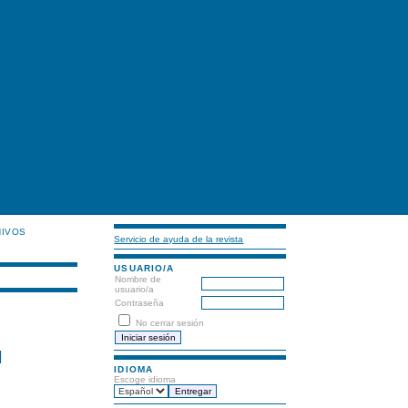
HIVOS
Servicio de ayuda de la revista
USUARIO/A
Nombre de
usuario/a
Contraseña
No cerrar sesión
N
IDIOMA
Escoge idioma