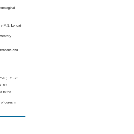
osmological
 y M.S. Longair
lamentary
ervations and
(7516), 71–73.
84–89.
d to the
 of cores in