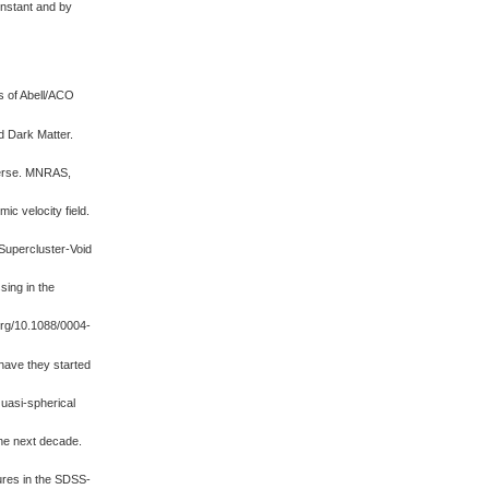
onstant and by
s of Abell/ACO
d Dark Matter.
iverse. MNRAS,
ic velocity field.
 Supercluster-Void
sing in the
org/10.1088/0004-
have they started
Quasi-spherical
the next decade.
tures in the SDSS-