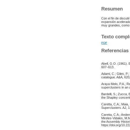
Resumen
Con el fin de discut
expansión acelerada
muy grandes, como l
Texto compl
PDF
Referencias
Abell, G.O. (1961). 
607–613.
Adami, C.; Giles, P.;
catalogue. A&A, 620
Araya-Melo, P.A.; Re
superclusters in an
Bardelli, S.; Zucca, 
the Shapley concent
Caretta, C.A.; Maia,
Superclusters. AJ, 1
Caretta, C.A.; Ander
Mireles-Vidales, M.M
the Assembly Histor
https://doi.org/10.