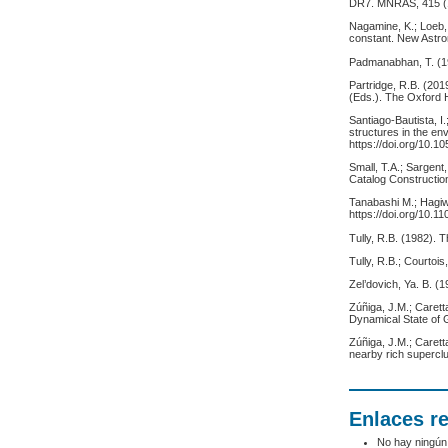
DR7. MNRAS, 415 (
Nagamine, K.; Loeb, 
constant. New Astro
Padmanabhan, T. (19
Partridge, R.B. (20
(Eds.). The Oxford 
Santiago-Bautista, I.
structures in the en
https://doi.org/10.
Small, T.A.; Sargent
Catalog Construction
Tanabashi M.; Hagiwa
https://doi.org/10.
Tully, R.B. (1982). 
Tully, R.B.; Courtoi
Zel’dovich, Ya. B. (1
Zúñiga, J.M.; Carett
Dynamical State of 
Zúñiga, J.M.; Carett
nearby rich superclu
Enlaces r
No hay ningún