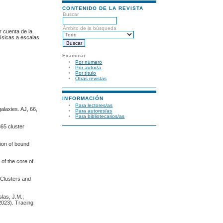
CONTENIDO DE LA REVISTA
Buscar
Ámbito de la búsqueda
r cuenta de la
ísicas a escalas
Examinar
Por número
Por autor/a
Por título
Otras revistas
INFORMACIÓN
Para lectores/as
alaxies. AJ, 66,
Para autores/as
Para bibliotecarios/as
365 cluster
tion of bound
 of the core of
f Clusters and
las, J.M.;
2023). Tracing