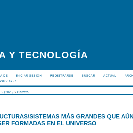
A Y TECNOLOGÍA
A DE
INICIAR SESIÓN
REGISTRARSE
BUSCAR
ACTUAL
ARC
:2007-672X
. 2 (2025)
>
Caretta
RUCTURAS/SISTEMAS MÁS GRANDES QUE AÚ
SER FORMADAS EN EL UNIVERSO