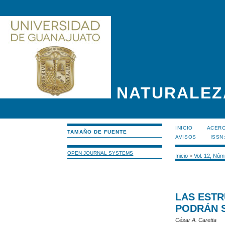
NATURALEZ
INICIO
ACERC
TAMAÑO DE FUENTE
AVISOS
ISSN
OPEN JOURNAL SYSTEMS
Inicio
>
Vol. 12, Núm
LAS EST
PODRÁN 
César A. Caretta