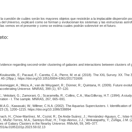
ir la cuestión de cuáles serán los mayores objetos que resistirán a la implacable dispersión po
 del Universo, explicaré como se forman y evolucionan los sistemas y las estructuras astrof
as vemos en el presente y como se estima cuales podrán sobrevivir en el futuro.
eto:
Evidence regarding second-order clustering of galaxies and interactions between clusters of g
 Koulouridis, E.; Pacaud, F.; Caretta, C.A.; Pierre, M. et al. (2018). The XXL Survey. XX. The 
, A5 (28pp.). https://doi.org/10.1051/0004-6361/201731606
isenegger, A.; Meza, A.; van de Weygaert, R.; Dünner, R.; Quintana, H. (2009). Future evolu
 accelerating Universe. MNRAS, 399 (1), 97–120.
E.; Vettolani, G.; Zamorani, G.; Scaramella, R.; Collins, C.A.; MacGillivray, H.T. (1994). A study
ration - I. The sample. MNRAS, 267, 665–691.
 M.A.G.; Kawasaki, W.; Willmer, C.N.A. (2002). The Aquarius Superclusters. I. Identification o
23 (3), 1200–1215. https://doi.org/10.1086/338894
nach, H.; Chow-Martínez, M.; Coziol, R.; De Anda-Suárez, J.; Hernández-Aguayo, C.; Islas-Is
.; Muñiz-Torres, M.A.; Santoyo-Ruiz, H.; Trejo-Alonso, J.J.; Venkatapathy, Y.; Zúñiga, J.M. (
ies of Galaxy Clusters in the Nearby Universe. RMxAA, 59, 345–377.
22201/ia.01851101p.2023.59.02.13