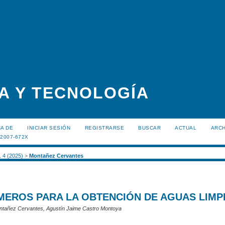
A Y TECNOLOGÍA
A DE
INICIAR SESIÓN
REGISTRARSE
BUSCAR
ACTUAL
ARC
:2007-672X
. 4 (2025)
>
Montañez Cervantes
EROS PARA LA OBTENCIÓN DE AGUAS LIMP
ontañez Cervantes, Agustín Jaime Castro Montoya