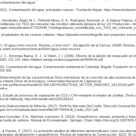
/contaminacion-del-agua/
021). Contaminación del agua: principales causas - Fundación Aquae. https://www.fundacio
, Hernández Ángel, M. L., Peñuela Mesa, G. A., Rodríguez Restrepo, A., & Salazar Palacio, J.
ibilizada con TiO2 del colorante rojo recoltive utilizando lámpara de luz UV. Producción + lim
hgate.net/publication/277034448_Fotodegradacion_sensibilizada_con_TiO2_del_colorante_r
s propiedades de las cenizas volantes. https://daswell.com/es/blogs/fly-ash-properties-sour
s. f.). El agua como recurso. Revista ¿Cómo ves? - Divulgación de la Ciencia, UNAM. Revis
s.unam.mx/numeros/articulo/54/el-agua-como-recurso
J. C., Restrepo Baena, O. J., & Tobón, J. I. (2006). Efectos de la adición de metacaolín en 
50), 131-141. https://dialnet.unirioja.es/descarga/articulo/4599140.pdf
010). Contaminación del agua. Contaminación ambiental en Colombia. Bogotá: Fundación en c
255-300.
 Determinación de las características físico-mecánicas de un concreto de alta resistencia d
a volante [Tesis de licenciatura, Universidad Nacional de Cajamarca].
o.unc.edu.pe/bitstream/handle/20.500.14074/1991/TESIS_VICTOR_SANCHEZ_VILLEGAS.pdf?
wed=y
). Estudio de procesos de separación de CO2 y CH4 mediante el empleo de zeolitas. [Tesis 
ica de València]. http://hdl.handle.net/10251/56141
mía [Subsecretaría de Minería]. (2017). Perfil De Mercado Del Caolín. Dirección General De
.gob.mx/cms/uploads/attachment/file/287794/Perfil_Caolin_2017.pdf
uilera-González, E.N., Martínez-Luévanos, A. (2019). Geopolímeros: pasado, presente y futur
ja huella de carbono. Manual de Ecomateriales. Springer, Cham. https://doi.org/10.1007/978
 & Puertas, F. (2017). La activación alcalina de diferentes aluminosilicatos como una altern
activados alcalinamente o geopolímeros. Revista de Ingeniería de Construcción, 32(2), 05-1