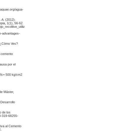
naquae.org/agua-
 A. (2012).
pia, 1(1), 56-62.
ojo_recoltive_utilizando_lampara_de_luz_UV
ce-advantages-
ta ¿Cómo Ves?
el cemento
ausa por el
e fc= 500 kg/cm2
de Máster,
 Desarrollo
o de los
-3-319-68255-
ativa al Cemento
2.