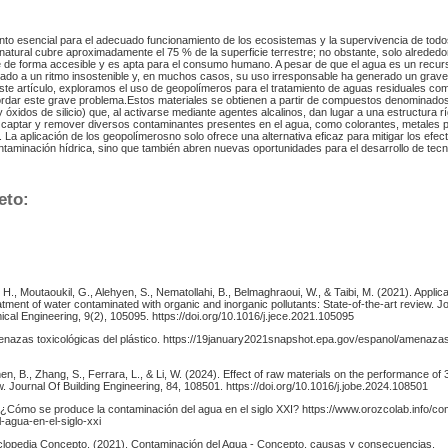
nto esencial para el adecuado funcionamiento de los ecosistemas y la supervivencia de todo
natural cubre aproximadamente el 75 % de la superficie terrestre; no obstante, solo alrededo
e de forma accesible y es apta para el consumo humano. A pesar de que el agua es un recurs
o a un ritmo insostenible y, en muchos casos, su uso irresponsable ha generado un grav
ste artículo, exploramos el uso de geopolímeros para el tratamiento de aguas residuales co
rdar este grave problema.Estos materiales se obtienen a partir de compuestos denominados
y óxidos de silicio) que, al activarse mediante agentes alcalinos, dan lugar a una estructura r
 captar y remover diversos contaminantes presentes en el agua, como colorantes, metales 
La aplicación de los geopolímerosno solo ofrece una alternativa eficaz para mitigar los efec
ntaminación hídrica, sino que también abren nuevas oportunidades para el desarrollo de tecn
eto:
, H., Moutaoukil, G., Alehyen, S., Nematollahi, B., Belmaghraoui, W., & Taibi, M. (2021). Applica
tment of water contaminated with organic and inorganic pollutants: State-of-the-art review. J
al Engineering, 9(2), 105095. https://doi.org/10.1016/j.jece.2021.105095
nazas toxicológicas del plástico. https://19january2021snapshot.epa.gov/espanol/amenazas
en, B., Zhang, S., Ferrara, L., & Li, W. (2024). Effect of raw materials on the performance of 
. Journal Of Building Engineering, 84, 108501. https://doi.org/10.1016/j.jobe.2024.108501
¿Cómo se produce la contaminación del agua en el siglo XXI? https://www.orozcolab.info/c
-agua-en-el-siglo-xxi
ciclopedia Concepto. (2021). Contaminación del Agua - Concepto, causas y consecuencias.