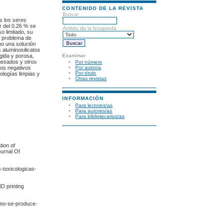
CONTENIDO DE LA REVISTA
Buscar
s los seres
r del 0.26 % se
Ámbito de la búsqueda
o limitado, su
e problema de
mo una solución
 aluminosilicatos
Examinar
ígida y porosa,
pesados y otros
Por número
tos negativos
Por autor/a
Por título
ologías limpias y
Otras revistas
INFORMACIÓN
Para lectores/as
Para autores/as
Para bibliotecarios/as
tion of
ournal Of
-toxicologicas-
3D printing
omo-se-produce-