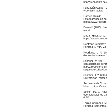
https://concepto.de
Fundación Aquae. (2
y-contaminacion/
Garcés Giraldo, L. F
Fotodegradación sens
https://www.researc
Daswell. (2023). La
uses/
Mazari Hiriat, M. (
https://www.comove
Restrepo Gutiérrez, 
Portland. DYNA, 73(1
Rodríguez, J. P. (2
desarrollo humano. 
Sanchez, V. (1991).
con adición de ceniz
https://repositori
sequence=1&isAllo
Sánchez, L.Y. (2014
Universidad Politécn
Secretaría de Econo
Minero. https://www
Sotelo-Piña, C., Ag
ecomateriales de ba
6_54
Torres-Carrasco, M.,
Portland: cementos 