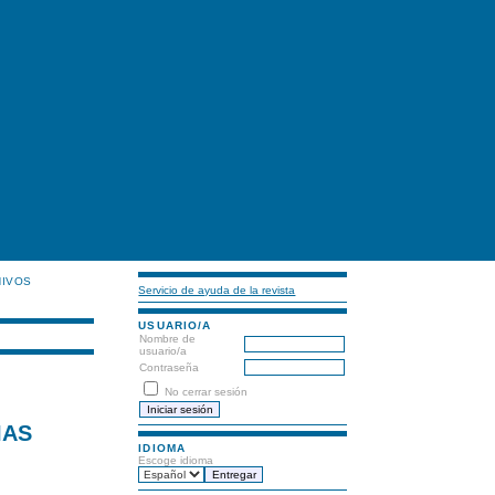
HIVOS
Servicio de ayuda de la revista
USUARIO/A
Nombre de
usuario/a
Contraseña
No cerrar sesión
IAS
IDIOMA
Escoge idioma