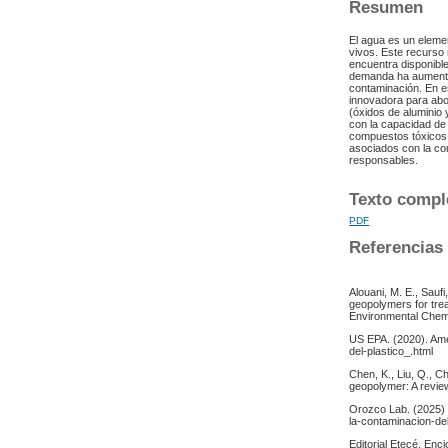
Resumen
El agua es un eleme
vivos. Este recurso 
encuentra disponibl
demanda ha aumentad
contaminación. En e
innovadora para abo
(óxidos de aluminio 
con la capacidad de
compuestos tóxicos. 
asociados con la co
responsables.
Texto compl
PDF
Referencias
Alouani, M. E., Saufi
geopolymers for trea
Environmental Chemic
US EPA. (2020). Ame
del-plastico_.html
Chen, K., Liu, Q., Ch
geopolymer: A review
Orozco Lab. (2025) 
la-contaminacion-del
Editorial Etecé. En