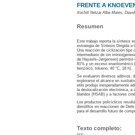
FRENTE A KNOEVE
Xochitl Netzai Alba Mares, David
Resumen
Este trabajo reporta la síntesis 
estrategia de Síntesis Dirigida a
Una reacción de ciclización tipo 
intermediario de ion iminio(gener
de Hayashi–Jørgensen) permitió 
81% y un exceso enantiomérico (
benzoico, tolueno, 40 °C, 18 h).
Se evaluaron diversos aditivos, 
explorarse el alcance en sustrat
etilo produjo inesperadamente ad
la deslocalización electrónica, 
blandos (HSAB) y a factores cin
Los productos policíclicos resul
dienófilos en reacciones de Diel
para el desarrollo futuro de comp
Texto completo:
PDF