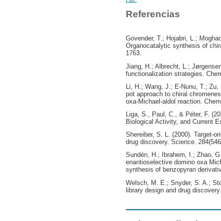
Referencias
Govender, T.; Hojabri, L.; Moghad
Organocatalytic synthesis of chi
1763.
Jiang, H.; Albrecht, L.; Jørgense
functionalization strategies. Che
Li, H.; Wang, J.; E-Nunu, T.; Zu,
pot approach to chiral chromenes
oxa-Michael-aldol reaction. Che
Liga, S., Paul, C., & Péter, F. (
Biological Activity, and Current 
Shereiber, S. L. (2000). Target-o
drug discovery. Science. 284(546
Sundén, H.; Ibrahem, I.; Zhao, G.
enantioselective domino oxa Mic
synthesis of benzopyran derivati
Welsch, M. E.; Snyder, S. A.; Sto
library design and drug discovery