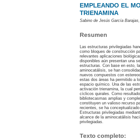
EMPLEANDO EL MO
TRIENAMINA
Sabino de Jesús García Barajas,
Resumen
Las estructuras privilegiadas ha
como bloques de construcción pa
relevantes aplicaciones biológic
disponibles aún presentan una ser
estructuras. Con base en esto, la 
aminocatálisis, se han consolid
nuevos compuestos con estereocon
estas dos áreas ha permitido a l
espacio químico. Una de las est
activación trienamina, la cual pe
cíclicos quirales. Como resultad
bibliotecasmas amplias y complej
constituyen un valioso recurso p
recientes, se ha conceptualizado 
Estructuras privilegiadas mediant
alcance de la aminocatálisis hacia
privilegiadas.
Texto completo: