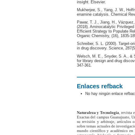
insight. Elsevier.
Mukherjee, S., Yang, J. W., Hoff
enamine catalysis. Chemical Rev
Pawar, T. J., Jiang, H., Vázquez
(2018). Aminocatalytic Privilege
Efficient Strategy to Populate R
Organic Chemistry, (16), 1835-18
Schreiber, S. L. (2000). Target-or
in drug discovery. Science, 287(
Welsch, M. E., Snyder, S. A., & S
for library design and drug discov
347-361.
Enlaces refback
No hay ningún enlace refbac
Naturaleza y Tecnología
, revista
Exactas del campus Guanajuato, Un
su revisión y arbitraje, artículos 
sobre temas actuales de investigaci
mundo científico y académico en l