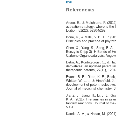
PDF
Referencias
Arceo, E., & Melchiorre, P. (201
activation strategy: where is the
Edition, 51(22), 5290-5292.
Bone, K., & Mills, S. B. T. P. (20
Principles and practice of phyto
Chen, X., Yang, S., Song, B. A., 
Benzylic C (sp 3)- H Bonds of He
Carbene Organocatalysis. Angew
Detsi, A., Kontogiorgis, C., & Ha
derivatives: an updated patent re
therapeutic patents, 27(11), 1201
Evans, B. E., Rittle, K. E., Bock
Whitter, W. L., ... & Hirshfield, 
development of potent, selective,
Journal of medicinal chemistry, 3
Jia, Z. J., Jiang, H., Li, J. L., 
K. A. (2011). Trienamines in asy
tandem reactions. Journal of the
5061.
Karnik, A. V., & Hasan, M. (2021