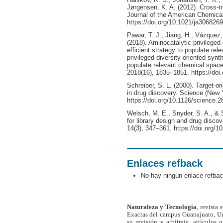
Jørgensen, K. A. (2012). Cross-t
Journal of the American Chemica
https://doi.org/10.1021/ja3068269
Pawar, T. J., Jiang, H., Vázquez
(2018). Aminocatalytic privileged
efficient strategy to populate re
privileged diversity-oriented synt
populate relevant chemical space
2018(16), 1835–1851. https://doi
Schreiber, S. L. (2000). Target-or
in drug discovery. Science (New 
https://doi.org/10.1126/science.
Welsch, M. E., Snyder, S. A., & S
for library design and drug disco
14(3), 347–361. https://doi.org/1
Enlaces refback
No hay ningún enlace refbac
Naturaleza y Tecnología
, revista
Exactas del campus Guanajuato, Un
su revisión y arbitraje, artículos 