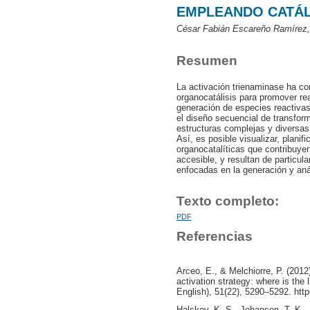
EMPLEANDO CATÁL
César Fabián Escareño Ramírez, 
Resumen
La activación trienaminase ha c
organocatálisis para promover rea
generación de especies reactivas
el diseño secuencial de transfo
estructuras complejas y diversas 
Así, es posible visualizar, planif
organocatalíticas que contribuye
accesible, y resultan de particu
enfocadas en la generación y aná
Texto completo:
PDF
Referencias
Arceo, E., & Melchiorre, P. (201
activation strategy: where is the
English), 51(22), 5290–5292. htt
Halskov, K. S., Johansen, T. K., 