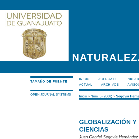
NATURALEZ
INICIO
ACERCA DE
INICIA
TAMAÑO DE FUENTE
ACTUAL
ARCHIVOS
AVISO
OPEN JOURNAL SYSTEMS
Inicio
>
Núm. 5 (2006)
>
Segovia Hern
GLOBALIZACIÓN Y 
CIENCIAS
Juan Gabriel Segovia Hernández