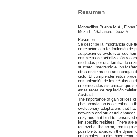
Resumen
Montecillos Puente M.A., Flores 
Meza I., *Sabanero López M.
Resumen
Se describe la importancia que ti
en relación a la fosforilación de 
adaptaciones evolutivas que han 
complejas de señalización y cam
mediados por una familia de enz
sustrato; integrando el ion fosfa
otras enzimas que se encargan d
ciclo. El comprender estos proce
comunicación de las células en d
enfermedades sistémicas que son
estas redes de regulación celula
Abstract
The importance of gain or loss of 
phosphorylation is described in t
evolutionary adaptations that hav
networks and structural changes 
enzymes that bind to conserved s
ion specific residues. There are 
removal of the anion, forming a 
possible to approach the dynamic
pathologies; studies have report