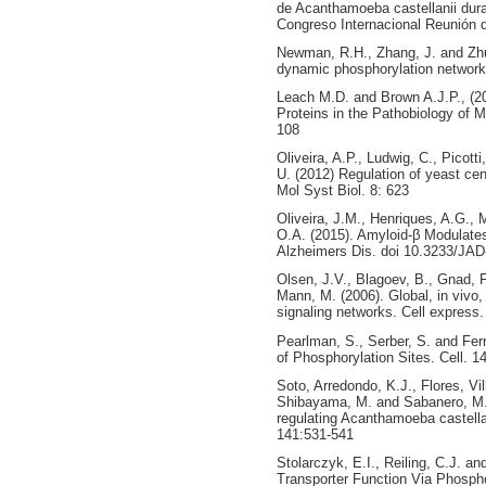
de Acanthamoeba castellanii dura
Congreso Internacional Reunión 
Newman, R.H., Zhang, J. and Zhu
dynamic phosphorylation networks
Leach M.D. and Brown A.J.P., (20
Proteins in the Pathobiology of M
108
Oliveira, A.P., Ludwig, C., Picot
U. (2012) Regulation of yeast ce
Mol Syst Biol. 8: 623
Oliveira, J.M., Henriques, A.G., M
O.A. (2015). Amyloid-β Modulate
Alzheimers Dis. doi 10.3233/JA
Olsen, J.V., Blagoev, B., Gnad, 
Mann, M. (2006). Global, in vivo,
signaling networks. Cell express.
Pearlman, S., Serber, S. and Ferr
of Phosphorylation Sites. Cell. 1
Soto, Arredondo, K.J., Flores, Vil
Shibayama, M. and Sabanero, M.
regulating Acanthamoeba castellan
141:531-541
Stolarczyk, E.I., Reiling, C.J. a
Transporter Function Via Phospho