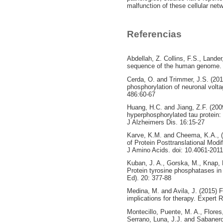
malfunction of these cellular net
Referencias
Abdellah, Z. Collins, F.S., Lander
sequence of the human genome. 
Cerda, O. and Trimmer, J.S. (2010
phosphorylation of neuronal volt
486:60-67
Huang, H.C. and Jiang, Z.F. (20
hyperphosphorylated tau protein: 
J Alzheimers Dis. 16:15-27
Karve, K.M. and Cheema, K.A., 
of Protein Posttranslational Modi
J Amino Acids. doi: 10.4061-201
Kuban, J. A., Gorska, M., Knap, 
Protein tyrosine phosphatases in
Ed). 20: 377-88
Medina, M. and Avila, J. (2015) F
implications for therapy. Expert 
Montecillo, Puente, M. A., Flores,
Serrano, Luna, J.J. and Sabanero