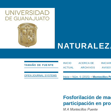
NATURALEZ
INICIO
ACERCA DE
INICIA
TAMAÑO DE FUENTE
ACTUAL
ARCHIVOS
AVISO
OPEN JOURNAL SYSTEMS
Inicio
>
Núm. 6 (2015)
>
Montecillos P
Fosforilación de ma
participación en pro
M.A Montecillos Puente