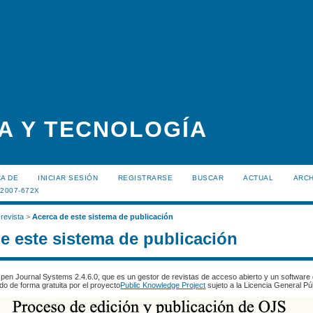
A Y TECNOLOGÍA
A DE
INICIAR SESIÓN
REGISTRARSE
BUSCAR
ACTUAL
ARC
:2007-672X
 revista
>
Acerca de este sistema de publicación
e este sistema de publicación
 Open Journal Systems 2.4.6.0, que es un gestor de revistas de acceso abierto y un software 
ido de forma gratuita por el proyecto
Public Knowledge Project
sujeto a la Licencia General P