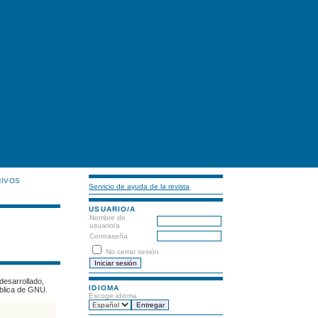
HIVOS
Servicio de ayuda de la revista
USUARIO/A
Nombre de
usuario/a
Contraseña
No cerrar sesión
desarrollado,
IDIOMA
ública de GNU.
Escoge idioma