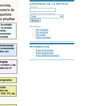
CONTENIDO DE LA REVISTA
Buscar
Ámbito de la búsqueda
Examinar
Por número
Por autor/a
Por título
Otras revistas
INFORMACIÓN
Para lectores/as
Para autores/as
Para bibliotecarios/as