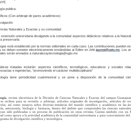
CNYE.
gía publica:
tíficos (Con arbitraje de pares académicos)
ivulgación
iencias Naturales y Exactas y su comunidad
 extensión universitaria divulgando a la comunidad aspectos didácticos relativos a la Natural
ra preservarla
regas está establecido por la normas editoriales en cada caso. Las contribuciones pueden e
 y se deben someter electrónicamente enviándolas al Editor en Jefe
jauregi@ugto.mx
. Los ar
ales serán enviados a naturalezaytecnologia@ugto.mx
icas tratadas incluirán: aspectos científicos, tecnológicos, educativos y sociales rel
 exactas e ingenierías, “promoviendo el carácter multidisciplinario”
logía tiene periodicidad cuatrimestral y se pone a disposición de la comunidad cient
logía
, revista electrónica de la División de Ciencias Naturales y Exactas del campus Guanajua
se reciben para su revisión y arbitraje, artículos originales de investigación, artículos de re
ación, así como ensayos sobre diversas temáticas del mundo científico y académico en las ár
ría, astronomía, biología y farmacia, dentro del ámbito que comprenden las ciencias naturales
yan sido publicadas o en proceso de publicación en otras revistas. Cuenta también con un 
lidad como apoyo a la actividad académica de la comunidad universitaria y para conocimiento del
grama de divulgación científica y tecnológica.