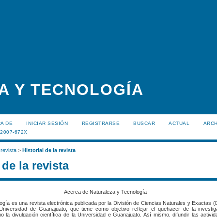
A Y TECNOLOGÍA
A DE
INICIAR SESIÓN
REGISTRARSE
BUSCAR
ACTUAL
ARC
:2007-672X
 revista
>
Historial de la revista
 de la revista
Acerca de Naturaleza y Tecnología
ogía es una revista electrónica publicada por la División de Ciencias Naturales y Exacta
niversidad de Guanajuato, que tiene como objetivo reflejar el quehacer de la investiga
o la divulgación científica de la Universidad e Guanajuato. Así mismo, difundir las activ