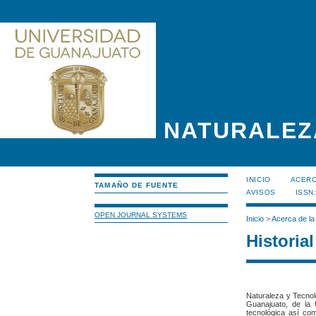
NATURALEZ
INICIO
ACERC
TAMAÑO DE FUENTE
AVISOS
ISSN
OPEN JOURNAL SYSTEMS
Inicio
>
Acerca de la
Historial
Naturaleza y Tecnol
Guanajuato, de la U
tecnológica así com