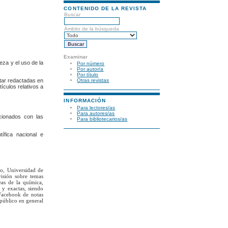
CONTENIDO DE LA REVISTA
Buscar
Ámbito de la búsqueda
Examinar
eza y el uso de la
Por número
Por autor/a
Por título
star redactadas en
Otras revistas
tículos relativos a
INFORMACIÓN
Para lectores/as
Para autores/as
acionados con las
Para bibliotecarios/as
ífica nacional e
to, Universidad de
visión sobre temas
eas de la química,
 y exactas, siendo
Facebook de notas
 público en general