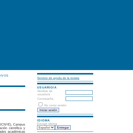
HIVOS
Servicio de ayuda de la revista
USUARIO/A
Nombre de
usuario/a
Contraseña
No cerrar sesión
IDIOMA
Escoge idioma
s (DCNYE), Campus
ción científica y
idades académicas