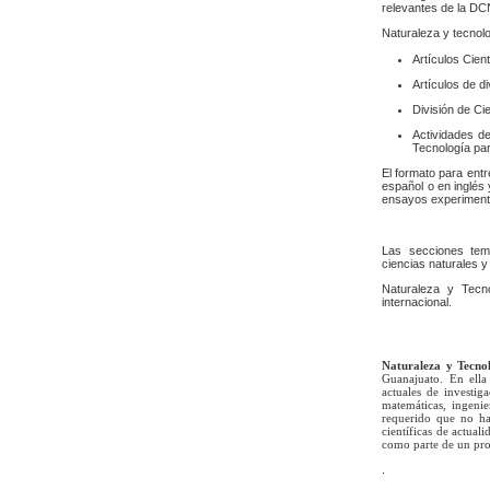
relevantes de la D
Naturaleza y tecnolo
Artículos Cien
Artículos de d
División de C
Actividades de
Tecnología pa
El formato para ent
español o en inglés
ensayos experiment
Las secciones temát
ciencias naturales y
Naturaleza y Tecno
internacional.
Naturaleza y Tecno
Guanajuato. En ella 
actuales de investig
matemáticas, ingenie
requerido que no ha
científicas de actua
como parte de un pro
.