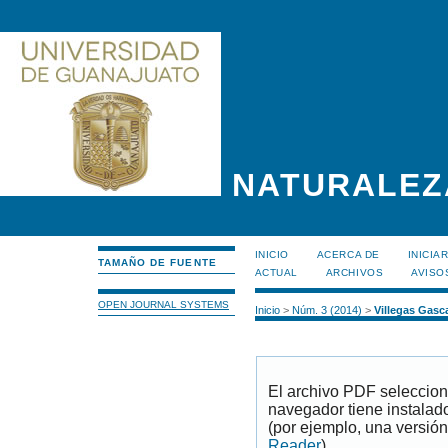
NATURALEZ
INICIO
ACERCA DE
INICIA
TAMAÑO DE FUENTE
ACTUAL
ARCHIVOS
AVISO
OPEN JOURNAL SYSTEMS
Inicio
>
Núm. 3 (2014)
>
Villegas Gasc
El archivo PDF seleccion
navegador tiene instalad
(por ejemplo, una versión
Reader
).