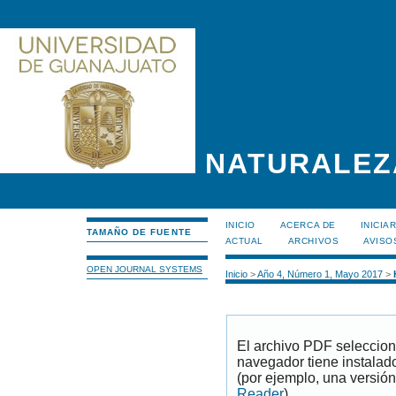
NATURALEZ
INICIO
ACERCA DE
INICIA
TAMAÑO DE FUENTE
ACTUAL
ARCHIVOS
AVISO
OPEN JOURNAL SYSTEMS
Inicio
>
Año 4, Número 1, Mayo 2017
>
El archivo PDF seleccion
navegador tiene instalad
(por ejemplo, una versión
Reader
).