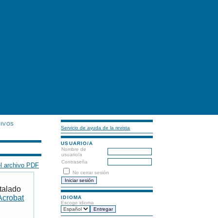
HIVOS
Servicio de ayuda de la revista
USUARIO/A
Nombre de
usuario/a
Contraseña
l archivo PDF
No cerrar sesión
talado
Acrobat
IDIOMA
Escoge idioma