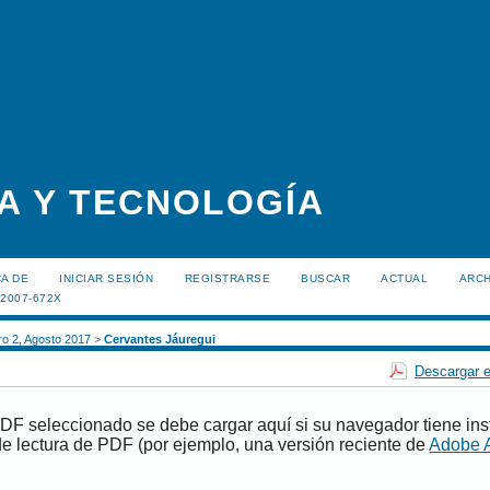
A Y TECNOLOGÍA
A DE
INICIAR SESIÓN
REGISTRARSE
BUSCAR
ACTUAL
ARC
:2007-672X
o 2, Agosto 2017
>
Cervantes Jáuregui
Descargar e
PDF seleccionado se debe cargar aquí si su navegador tiene ins
e lectura de PDF (por ejemplo, una versión reciente de
Adobe 