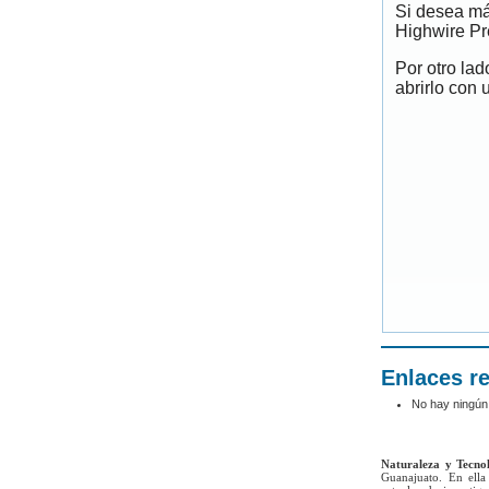
Si desea má
Highwire Pr
Por otro la
abrirlo con 
Enlaces r
No hay ningún
Naturaleza y Tecno
Guanajuato. En ella 