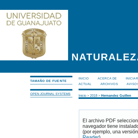
NATURALEZ
INICIO
ACERCA DE
INICIA
TAMAÑO DE FUENTE
ACTUAL
ARCHIVOS
AVISO
OPEN JOURNAL SYSTEMS
Inicio
>
2018
>
Hernandez Guillen
El archivo PDF seleccion
navegador tiene instalad
(por ejemplo, una versión
Reader
).