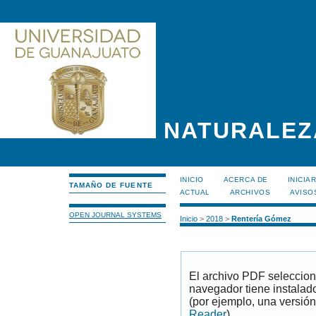
NATURALEZ
INICIO
ACERCA DE
INICIA
TAMAÑO DE FUENTE
ACTUAL
ARCHIVOS
AVISO
OPEN JOURNAL SYSTEMS
Inicio
>
2018
>
Rentería Gómez
El archivo PDF seleccion
navegador tiene instalad
(por ejemplo, una versión
Reader
).