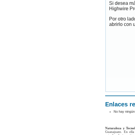
Si desea má
Highwire Pr
Por otro la
abrirlo con 
Enlaces r
No hay ningún
Naturaleza y Tecno
Guanajuato. En ella 