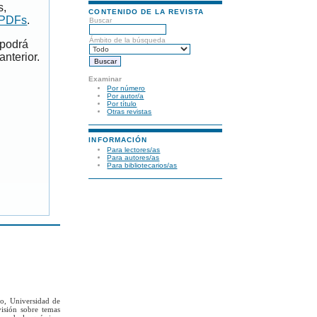
s,
CONTENIDO DE LA REVISTA
 PDFs
.
Buscar
Ámbito de la búsqueda
 podrá
anterior.
Examinar
Por número
Por autor/a
Por título
Otras revistas
INFORMACIÓN
Para lectores/as
Para autores/as
Para bibliotecarios/as
to, Universidad de
visión sobre temas