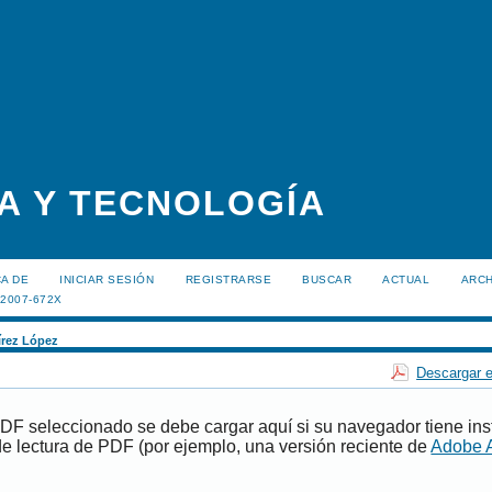
A Y TECNOLOGÍA
A DE
INICIAR SESIÓN
REGISTRARSE
BUSCAR
ACTUAL
ARC
:2007-672X
rez López
Descargar e
PDF seleccionado se debe cargar aquí si su navegador tiene ins
e lectura de PDF (por ejemplo, una versión reciente de
Adobe 