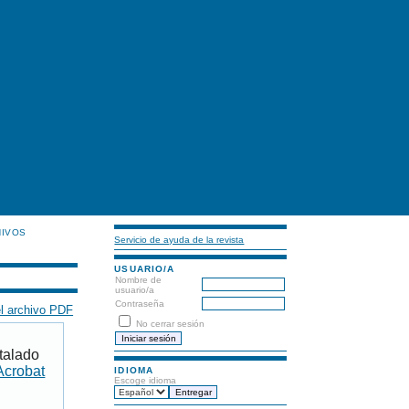
HIVOS
Servicio de ayuda de la revista
USUARIO/A
Nombre de
usuario/a
Contraseña
l archivo PDF
No cerrar sesión
talado
Acrobat
IDIOMA
Escoge idioma