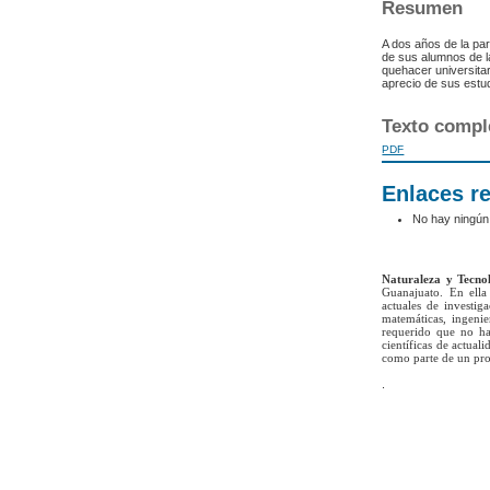
Resumen
A dos años de la par
de sus alumnos de l
quehacer universita
aprecio de sus estu
Texto compl
PDF
Enlaces r
No hay ningún
Naturaleza y Tecno
Guanajuato. En ella 
actuales de investig
matemáticas, ingenie
requerido que no ha
científicas de actua
como parte de un pro
.