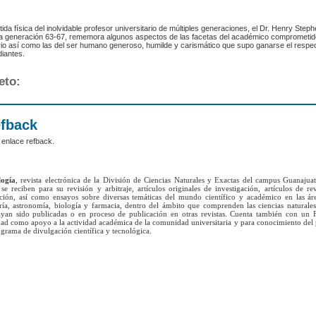
tida física del inolvidable profesor universitario de múltiples generaciones, el Dr. Henry Step
a generación 63-67, rememora algunos aspectos de las facetas del académico comprometido 
rio así como las del ser humano generoso, humilde y carismático que supo ganarse el respect
diantes.
eto:
efback
 enlace refback.
logía
, revista electrónica de la División de Ciencias Naturales y Exactas del campus Guanajua
se reciben para su revisión y arbitraje, artículos originales de investigación, artículos de re
ación, así como ensayos sobre diversas temáticas del mundo científico y académico en las ár
ría, astronomía, biología y farmacia, dentro del ámbito que comprenden las ciencias naturales
yan sido publicadas o en proceso de publicación en otras revistas. Cuenta también con un 
lidad como apoyo a la actividad académica de la comunidad universitaria y para conocimiento del
grama de divulgación científica y tecnológica.