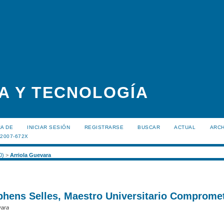
A Y TECNOLOGÍA
A DE
INICIAR SESIÓN
REGISTRARSE
BUSCAR
ACTUAL
ARC
:2007-672X
0)
>
Arriola Guevara
phens Selles, Maestro Universitario Comprome
vara