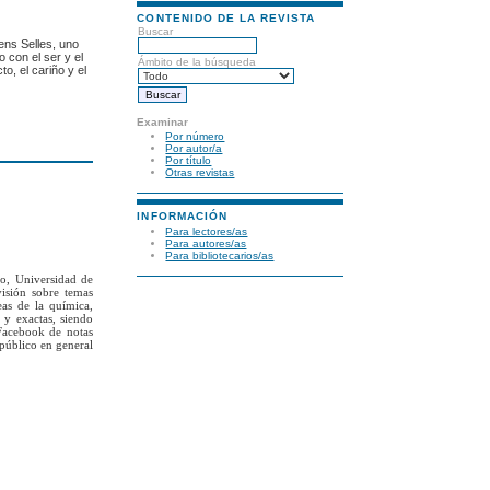
CONTENIDO DE LA REVISTA
Buscar
hens Selles, uno
con el ser y el
Ámbito de la búsqueda
o, el cariño y el
Examinar
Por número
Por autor/a
Por título
Otras revistas
INFORMACIÓN
Para lectores/as
Para autores/as
Para bibliotecarios/as
to, Universidad de
visión sobre temas
eas de la química,
 y exactas, siendo
Facebook de notas
 público en general