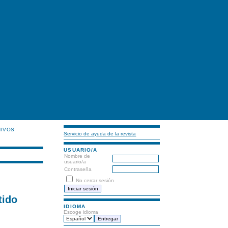
HIVOS
Servicio de ayuda de la revista
USUARIO/A
Nombre de
usuario/a
Contraseña
No cerrar sesión
tido
IDIOMA
Escoge idioma