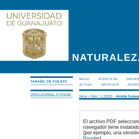
NATURALEZ
INICIO
ACERCA DE
INICIA
TAMAÑO DE FUENTE
ACTUAL
ARCHIVOS
AVISO
OPEN JOURNAL SYSTEMS
Inicio
>
Núm. 1 (2020)
>
Arriola Gueva
El archivo PDF seleccion
navegador tiene instalad
(por ejemplo, una versión
Reader
).