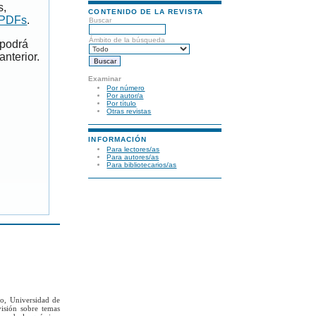
s,
CONTENIDO DE LA REVISTA
 PDFs
.
Buscar
Ámbito de la búsqueda
 podrá
anterior.
Examinar
Por número
Por autor/a
Por título
Otras revistas
INFORMACIÓN
Para lectores/as
Para autores/as
Para bibliotecarios/as
to, Universidad de
visión sobre temas