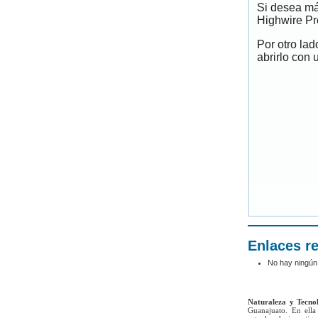
Si desea má
Highwire Pr
Por otro la
abrirlo con 
Enlaces r
No hay ningún
Naturaleza y Tecno
Guanajuato. En ella 