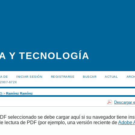
A Y TECNOLOGÍA
A DE
INICIAR SESIÓN
REGISTRARSE
BUSCAR
ACTUAL
ARC
:2007-672X
0)
>
Ramírez Ramírez
Descargar e
PDF seleccionado se debe cargar aquí si su navegador tiene ins
e lectura de PDF (por ejemplo, una versión reciente de
Adobe 