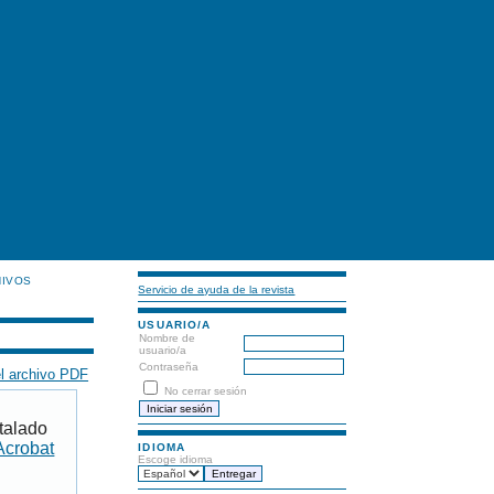
HIVOS
Servicio de ayuda de la revista
USUARIO/A
Nombre de
usuario/a
Contraseña
l archivo PDF
No cerrar sesión
talado
Acrobat
IDIOMA
Escoge idioma