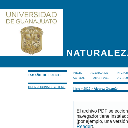
NATURALEZ
INICIO
ACERCA DE
INICIA
TAMAÑO DE FUENTE
ACTUAL
ARCHIVOS
AVISO
OPEN JOURNAL SYSTEMS
Inicio
>
2022
>
Álvarez Guzmán
El archivo PDF seleccion
navegador tiene instalad
(por ejemplo, una versión
Reader
).