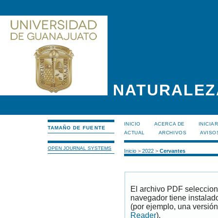
NATURALEZ
INICIO
ACERCA DE
INICIA
TAMAÑO DE FUENTE
ACTUAL
ARCHIVOS
AVISO
OPEN JOURNAL SYSTEMS
Inicio
>
2022
>
Cervantes
El archivo PDF seleccion
navegador tiene instalad
(por ejemplo, una versión
Reader
).