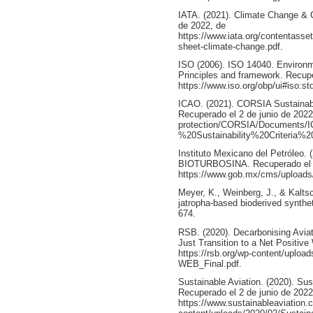
IATA. (2021). Climate Change & 
de 2022, de
https://www.iata.org/contentass
sheet-climate-change.pdf.
ISO (2006). ISO 14040. Environ
Principles and framework. Recupe
https://www.iso.org/obp/ui#iso:st
ICAO. (2021). CORSIA Sustainabil
Recuperado el 2 de junio de 2022,
protection/CORSIA/Documents
%20Sustainability%20Criteria
Instituto Mexicano del Petróleo. 
BIOTURBOSINA. Recuperado el 2 
https://www.gob.mx/cms/uploads/
Meyer, K., Weinberg, J., & Kalt
jatropha-based bioderived synthet
674.
RSB. (2020). Decarbonising A
Just Transition to a Net Positive
https://rsb.org/wp-content/uploa
WEB_Final.pdf.
Sustainable Aviation. (2020). Su
Recuperado el 2 de junio de 2022
https://www.sustainableaviation.