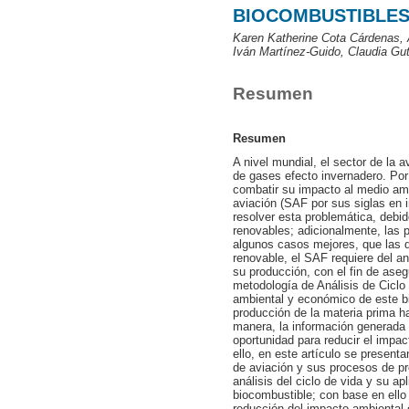
BIOCOMBUSTIBLES
Karen Katherine Cota Cárdenas, 
Iván Martínez-Guido, Claudia Gut
Resumen
Resumen
A nivel mundial, el sector de la 
de gases efecto invernadero. Por 
combatir su impacto al medio am
aviación (SAF por sus siglas en i
resolver esta problemática, debid
renovables; adicionalmente, las
algunos casos mejores, que las d
renovable, el SAF requiere del a
su producción, con el fin de aseg
metodología de Análisis de Ciclo 
ambiental y económico de este b
producción de la materia prima h
manera, la información generada e
oportunidad para reducir el impa
ello, en este artículo se presen
de aviación y sus procesos de pr
análisis del ciclo de vida y su ap
biocombustible; con base en ello 
reducción del impacto ambiental 