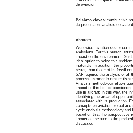
de aviación.
Palabras claves:
combustible re
de producción, análisis de ciclo d
Abstract
Worldwide, aviation sector contr
emissions. For this reason, strat
impact on the environment. Susta
ideal option to solve this proble
materials; in addition, the prope
better, than those of its fossil co
SAF requires the analysis of all 
process, in order to ensure its sus
Analysis methodology allows qua
impact of this biofuel considering
use in aircraft; in this way, the 
identifying the areas of opportun
associated with its production. Fo
concepts on aviation biofuel and i
cycle analysis methodology and its
based on this, the perspectives r
impact associated to the producti
discussed.