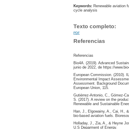
Keywords:
Renewable aviation fue
cycle analysis
Texto completo:
PDF
Referencias
Referencias
Bio4A. (2019). Advanced Sustaina
junio de 2022, de https://www.bio
European Commission. (2010). IL
Environmental Impact Assessment
Assessment. Background Document 
European Union, 115.
Gutiérrez-Antonio, C., Gómez-Cast
S. (2017). A review on the produc
Renewable and Sustainable Ener
Han, J., Elgowainy, A., Cai, H., 
bio-based aviation fuels. Biores
Holladay, J., Zia, A., & Heyne J
U.S Deparment of Energy.