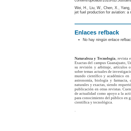
content/uploads/2020/02/Sustain
Wei, H., Liu, W., Chen, X., Yang,
jet fuel production for aviation: a
Enlaces refback
No hay ningún enlace refbac
Naturaleza y Tecnología
, revista
Exactas del campus Guanajuato, Un
su revisión y arbitraje, artículos 
sobre temas actuales de investigaci
mundo científico y académico en l
astronomía, biología y farmacia,
naturales y exactas, siendo requer
publicación en otras revistas. Cue
de actualidad como apoyo a la act
para conocimiento del público en 
científica y tecnológica.
.