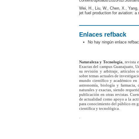
content/uploads/2020/02/Sustain
Wei, H., Liu, W., Chen, X., Yang,
jet fuel production for aviation: a
Enlaces refback
No hay ningún enlace refbac
Naturaleza y Tecnología
, revista
Exactas del campus Guanajuato, Un
su revisión y arbitraje, artículos 
sobre temas actuales de investigaci
mundo científico y académico en l
astronomía, biología y farmacia,
naturales y exactas, siendo requer
publicación en otras revistas. Cue
de actualidad como apoyo a la act
para conocimiento del público en 
científica y tecnológica.
.