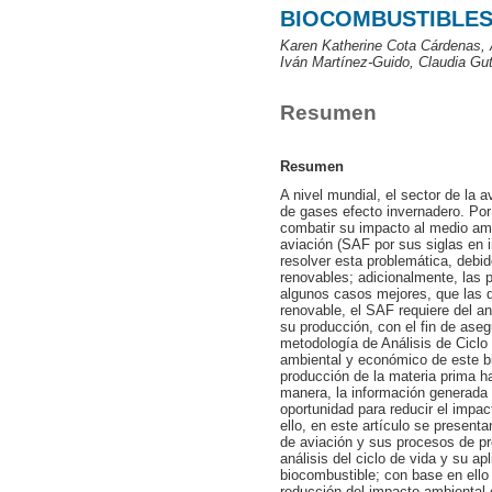
BIOCOMBUSTIBLES
Karen Katherine Cota Cárdenas, 
Iván Martínez-Guido, Claudia Gut
Resumen
Resumen
A nivel mundial, el sector de la 
de gases efecto invernadero. Por 
combatir su impacto al medio am
aviación (SAF por sus siglas en i
resolver esta problemática, debid
renovables; adicionalmente, las
algunos casos mejores, que las d
renovable, el SAF requiere del a
su producción, con el fin de aseg
metodología de Análisis de Ciclo 
ambiental y económico de este b
producción de la materia prima h
manera, la información generada e
oportunidad para reducir el impa
ello, en este artículo se presen
de aviación y sus procesos de pr
análisis del ciclo de vida y su ap
biocombustible; con base en ello 
reducción del impacto ambiental 