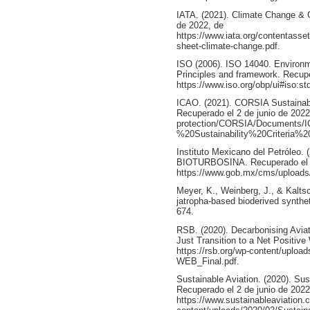
IATA. (2021). Climate Change & 
de 2022, de
https://www.iata.org/contentass
sheet-climate-change.pdf.
ISO (2006). ISO 14040. Environ
Principles and framework. Recupe
https://www.iso.org/obp/ui#iso:st
ICAO. (2021). CORSIA Sustainabil
Recuperado el 2 de junio de 2022,
protection/CORSIA/Documents
%20Sustainability%20Criteria
Instituto Mexicano del Petróleo. 
BIOTURBOSINA. Recuperado el 2 
https://www.gob.mx/cms/uploads/
Meyer, K., Weinberg, J., & Kalt
jatropha-based bioderived synthet
674.
RSB. (2020). Decarbonising A
Just Transition to a Net Positive
https://rsb.org/wp-content/uploa
WEB_Final.pdf.
Sustainable Aviation. (2020). Su
Recuperado el 2 de junio de 2022
https://www.sustainableaviation.