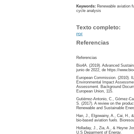
Keywords:
Renewable aviation fue
cycle analysis
Texto completo:
PDF
Referencias
Referencias
Bio4A. (2019). Advanced Sustaina
junio de 2022, de https://www.bio
European Commission. (2010). IL
Environmental Impact Assessment
Assessment. Background Document 
European Union, 115.
Gutiérrez-Antonio, C., Gómez-Cast
S. (2017). A review on the produc
Renewable and Sustainable Ener
Han, J., Elgowainy, A., Cai, H., 
bio-based aviation fuels. Biores
Holladay, J., Zia, A., & Heyne J
U.S Deparment of Energy.