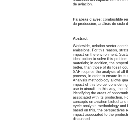
de aviación.
Palabras claves:
combustible re
de producción, análisis de ciclo d
Abstract
Worldwide, aviation sector contr
emissions. For this reason, strat
impact on the environment. Susta
ideal option to solve this proble
materials; in addition, the prope
better, than those of its fossil co
SAF requires the analysis of all 
process, in order to ensure its sus
Analysis methodology allows qua
impact of this biofuel considering
use in aircraft; in this way, the 
identifying the areas of opportun
associated with its production. Fo
concepts on aviation biofuel and i
cycle analysis methodology and its
based on this, the perspectives r
impact associated to the producti
discussed.